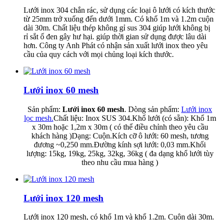
Lưới inox 304 chắn rác, sử dụng các loại ô lưới có kích thước
từ 25mm trở xuống đến dưới 1mm. Có khổ 1m và 1.2m cuộn
dài 30m. Chất liệu thép không gỉ sus 304 giúp lưới không bị
rỉ sắt ố đen gây hư hại. giúp thời gian sử dụng được lâu dài
hơn. Công ty Anh Phát có nhận sản xuất lưới inox theo yêu
cầu của quy cách với mọi chủng loại kích thước.
Lưới inox 60 mesh
Sản phẩm:
Lưới inox 60 mesh
. Dòng sản phẩm:
Lưới inox
lọc mesh.
Chất liệu: Inox SUS 304.Khổ lưới (có sẵn): Khổ 1m
x 30m hoặc 1,2m x 30m ( có thể điều chỉnh theo yêu cầu
khách hàng )Dạng: Cuộn.Kích cỡ ô lưới: 60 mesh, tương
đương ~0,250 mm.Đường kính sợi lưới: 0,03 mm.Khối
lượng: 15kg, 19kg, 25kg, 32kg, 36kg ( đa dạng khổ lưới tùy
theo nhu cầu mua hàng )
Lưới inox 120 mesh
Lưới inox 120 mesh, có khổ 1m và khổ 1.2m. Cuộn dài 30m.