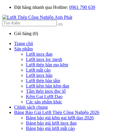
Đặt hàng nhanh qua Hotline:
0961 790 639
Giỏ hàng (0)
Trang chủ
Sản phẩm
Lưới inox đan
Lưới inox lọc mesh
Lưới thép hàn mạ kẽm
Lưới mắt cáo
Lưới inox hàn
Lưới thép hàn tấm
Lưới kẽm hàn kẽm đan
Tấm thép inox đục lổ
Kẽm Gai Lưỡi Dao
Các sản phẩm khác
Chính sách chung
Bảng Báo Giá Lưới Thép Công Nghiệp 2026
Bảng báo giá kẽm gai lưỡi dao 2026
Bảng báo giá lưới inox đan
Bảng báo giá lưới mắt cáo