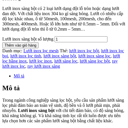
Lưới inox sàng bột có 2 loại lưới dạng đột lỗ tròn hoặc dạng lưới
đan dệt. Với chất liệu inox 304 ko gỉ sáng bóng. Lưới có nhiều cấp
độ lọc khác nhau, ô từ 50mesh, 100mesh, 200mesh, cho đến
300mesh, 400mesh. Hoặc lỗ lớn hơn như từ 0.5mm – 5mm. Đối với
lưới dạng đột lỗ tròn thì ô từ 0.2mm – 5mm…
Lưới inox sàng bột số lượng
Thêm vào giỏ hàng
Danh mục:
Lưới inox lọc mesh
Thẻ:
lưới inox lọc bột
,
lưới inox lọc
bụi
,
lưới inox lọc tinh
,
lưới inox sàng bột
,
lưới inox sàng lọc
,
lưới
lọc bằng inox
,
lưới lọc inox
,
lưới sàng lọc
,
lưới sàng lọc bột
,
ray
lưới inox lọc
,
ray lưới inox sàng
Mô tả
Mô tả
Trong ngành công nghiệp sàng lọc bột, yêu cầu sản phẩm lưới sàng
lọc phải đảm bảo an toàn vệ sinh, độ bền và ô lưới phải mịn, phải
nhuyễn.
Lưới inox sàng bột
với chi tiết đảm bảo, có độ sáng bóng,
khả năng không gỉ. Và khả năng tinh lọc rất tốt luôn được ưu tiên
lựa chọn hơn các sản phẩm lưới sàng bột bằng chất liệu khác.