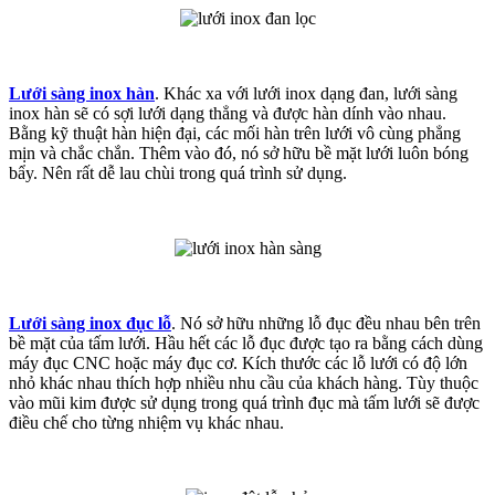
Lưới sàng inox hàn
. Khác xa với lưới inox dạng đan, lưới sàng
inox hàn sẽ có sợi lưới dạng thẳng và được hàn dính vào nhau.
Bằng kỹ thuật hàn hiện đại, các mối hàn trên lưới vô cùng phẳng
mịn và chắc chắn. Thêm vào đó, nó sở hữu bề mặt lưới luôn bóng
bẩy. Nên rất dễ lau chùi trong quá trình sử dụng.
Lưới sàng inox đục lỗ
. Nó sở hữu những lỗ đục đều nhau bên trên
bề mặt của tấm lưới. Hầu hết các lỗ đục được tạo ra bằng cách dùng
máy đục CNC hoặc máy đục cơ. Kích thước các lỗ lưới có độ lớn
nhỏ khác nhau thích hợp nhiều nhu cầu của khách hàng. Tùy thuộc
vào mũi kim được sử dụng trong quá trình đục mà tấm lưới sẽ được
điều chế cho từng nhiệm vụ khác nhau.