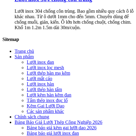
Lưới inox 304 chống côn trùng. Bao gồm nhiều quy cách ô lỗ
khác nhau. Từ ô dưới 1mm cho đến 5mm. Chuyên dùng để
chống muỗi, gián, kiến. Ô lớn hơn chống chuột, chống chim.
Khổ 1m 1.2m 1.5m dài 30m/cuộn.
Sitemap
Trang chủ
Sản phẩm
Lưới inox đan
Lưới inox lọc mesh
Lưới thép hàn mạ kẽm
Lưới mắt cáo
Lưới inox hàn
Lưới thép hàn tấm
Lưới kẽm hàn kẽm đan
Tấm thép inox đục lổ
Kẽm Gai Lưỡi Dao
Các sản phẩm khác
Chính sách chung
Bảng Báo Giá Lưới Thép Công Nghiệp 2026
Bảng báo giá kẽm gai lưỡi dao 2026
Bảng báo giá lưới inox đan