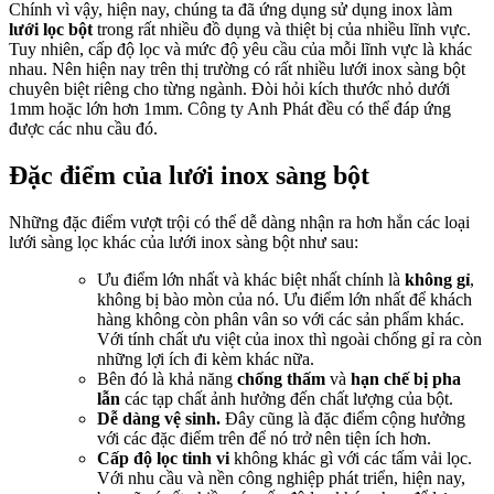
Chính vì vậy, hiện nay, chúng ta đã ứng dụng sử dụng inox làm
lưới lọc bột
trong rất nhiều đồ dụng và thiệt bị của nhiều lĩnh vực.
Tuy nhiên, cấp độ lọc và mức độ yêu cầu của mỗi lĩnh vực là khác
nhau. Nên hiện nay trên thị trường có rất nhiều lưới inox sàng bột
chuyên biệt riêng cho từng ngành. Đòi hỏi kích thước nhỏ dưới
1mm hoặc lớn hơn 1mm. Công ty Anh Phát đều có thể đáp ứng
được các nhu cầu đó.
Đặc điểm của lưới inox sàng bột
Những đặc điểm vượt trội có thể dễ dàng nhận ra hơn hẳn các loại
lưới sàng lọc khác của lưới inox sàng bột như sau:
Ưu điểm lớn nhất và khác biệt nhất chính là
không gỉ
,
không bị bào mòn của nó. Ưu điểm lớn nhất để khách
hàng không còn phân vân so với các sản phẩm khác.
Với tính chất ưu việt của inox thì ngoài chống gỉ ra còn
những lợi ích đi kèm khác nữa.
Bên đó là khả năng
chống thấm
và
hạn chế bị pha
lẫn
các tạp chất ảnh hưởng đến chất lượng của bột.
Dễ dàng vệ sinh.
Đây cũng là đặc điểm cộng hưởng
với các đặc điểm trên để nó trở nên tiện ích hơn.
Cấp độ lọc tinh vi
không khác gì với các tấm vải lọc.
Với nhu cầu và nền công nghiệp phát triển, hiện nay,