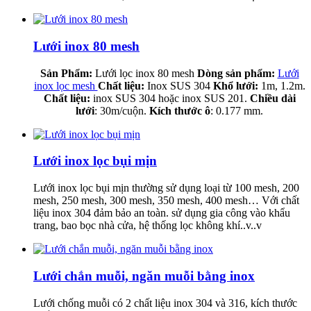
Lưới inox 80 mesh
Sản Phẩm:
Lưới lọc inox 80 mesh
Dòng sản phẩm:
Lưới
inox lọc mesh
Chất liệu:
Inox SUS 304
Khổ lưới:
1m, 1.2m.
Chất liệu:
inox SUS 304 hoặc inox SUS 201.
Chiều dài
lưới
: 30m/cuộn.
Kích thước ô
: 0.177 mm.
Lưới inox lọc bụi mịn
Lưới inox lọc bụi mịn thường sử dụng loại từ 100 mesh, 200
mesh, 250 mesh, 300 mesh, 350 mesh, 400 mesh… Với chất
liệu inox 304 đảm bảo an toàn. sử dụng gia công vào khẩu
trang, bao bọc nhà cửa, hệ thống lọc không khí..v..v
Lưới chắn muỗi, ngăn muỗi bằng inox
Lưới chống muỗi có 2 chất liệu inox 304 và 316, kích thước