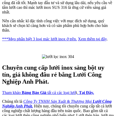
cũng đã rất tốt. Mạnh tay đầu tư và sử dụng lâu dài, nếu yêu cầu về
tấm lưới cao thì mác lưới inox SUS 316 là ứng cử viên sáng giá
nhất.
Nên cân nhắc kĩ đặc tính công việc với mục đích sử dụng, quý
khách sẽ chọn kĩ càng hơn và có sản phẩm phù hợp hơn cho bản
thân.
***Mẹo phân biệt 3 loại mác lưới inox ở trên.
Xem thêm tại đây
.
Chuyên cung cấp lưới inox sàng bột uy
tín, giá không đâu rẻ bằng Lưới Công
Nghiệp Anh Phát.
Tham khảo
Bảng Báo Giá
tất cả các loại lướ
i
.
Tại Đây.
Chúng tôi là
Công Ty TNHH Sản Xuất & Thương Mại
Lưới Công
Nghiệp Anh Phát.
Hiện nay, chúng tôi chuyên cung cấp tất cả lưới
công nghiệp chất lượng hàng đầu trên toàn quốc. Bao gồm tất cả
các loại lưới thép công nghiệp phổ biến như: Lưới thép hàn, lưới mạ