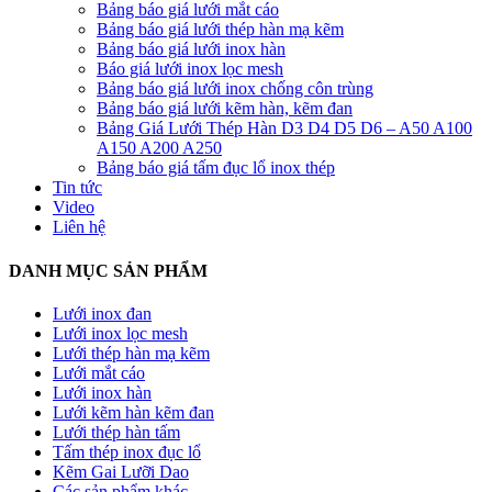
Bảng báo giá lưới mắt cáo
Bảng báo giá lưới thép hàn mạ kẽm
Bảng báo giá lưới inox hàn
Báo giá lưới inox lọc mesh
Bảng báo giá lưới inox chống côn trùng
Bảng báo giá lưới kẽm hàn, kẽm đan
Bảng Giá Lưới Thép Hàn D3 D4 D5 D6 – A50 A100
A150 A200 A250
Bảng báo giá tấm đục lổ inox thép
Tin tức
Video
Liên hệ
DANH MỤC SẢN PHẨM
Lưới inox đan
Lưới inox lọc mesh
Lưới thép hàn mạ kẽm
Lưới mắt cáo
Lưới inox hàn
Lưới kẽm hàn kẽm đan
Lưới thép hàn tấm
Tấm thép inox đục lổ
Kẽm Gai Lưỡi Dao
Các sản phẩm khác