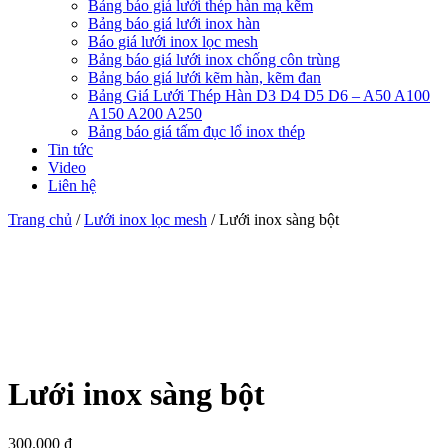
Bảng báo giá lưới thép hàn mạ kẽm
Bảng báo giá lưới inox hàn
Báo giá lưới inox lọc mesh
Bảng báo giá lưới inox chống côn trùng
Bảng báo giá lưới kẽm hàn, kẽm đan
Bảng Giá Lưới Thép Hàn D3 D4 D5 D6 – A50 A100
A150 A200 A250
Bảng báo giá tấm đục lổ inox thép
Tin tức
Video
Liên hệ
Trang chủ
/
Lưới inox lọc mesh
/ Lưới inox sàng bột
Lưới inox sàng bột
300.000
₫