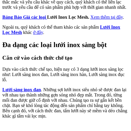
thắc mắc và yêu cầu khác về quy cách, quý khách có thể liên lạc
trước và yêu cầu để có sản phẩm phù hợp với thời gian nhanh nhất.
Bảng Báo Giá các loại
Lưới Inox Lọc Mesh.
Xem thêm tại đây
.
Ngoài ra, quý khách có thể tham khảo các sản phẩm
Lưới Inox
Lọc Mesh
khác
ở đây
.
Đa dạng các loại lưới inox sàng bột
Căn cứ vào cách thức chế tạo
Dựa vào cách thức chế tạo, hiện nay có 3 dạng lưới inox sàng lọc
như: Lưới sàng inox đan, Lưới sàng inox hàn, Lưới sàng inox đục
lỗ.
Lưới sàng inox đan
. Những sợi lưới inox siêu nhỏ sẽ được đan lại
với nhau tạo thành những gợn sóng nhỏ đẹp mắt. Trong đó, từng
mối đan được giữ cố định với nhau. Chúng tạo ra sự gắn kết bền
chặt. Bạn sẽ khó lòng tác động đến sản phẩm chỉ bằng tay không.
Bên cạnh đó, với cách thức đan, tấm lưới này sẽ mềm và dẻo chẳng
khác gì tấm vải lọc mịn.