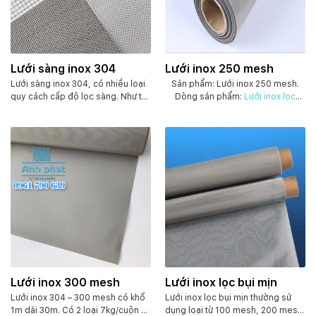
t
h
e
o
Lưới sàng inox 304
Lưới inox 250 mesh
m
Lưới sàng inox 304, có nhiều loại
ớ
Sản phẩm: Lưới inox 250 mesh.
quy cách cấp độ lọc sàng. Như từ
Dòng s
ản phẩm:
Lưới inox lọc
i
0.037mm đến 1mm. Hoặc từ 1mm
mesh.
Chất liệu: Inox SUS 304.
n
đến 20mm. Tùy theo nhu cầu của
Khổ lưới : Khổ 1m x 30m ( có thể
h
quy khách. Lưới có khổ 1m và 1.2m
điều chỉnh tùy theo yêu cầu khách
ấ
chiều dài cuộn 30m. Kích thước
hàng )
Dạng: Cuộn.
Kích cỡ ô lưới:
t
sợi lưới phụ thuộc vào kích cỡ của
250 mesh, tương đương ~0.55
ô lưới ra sao.
mm.
Khối lượng: 7kg/
cuộn
,
9kg/
cuộn. Có bán lẻ
Lưới inox 300 mesh
Lưới inox lọc bụi mịn
Lưới inox 304 – 300 mesh có khổ
Lưới inox lọc bụi mịn thường sử
1m dài 30m. Có 2 loại 7kg/cuộn và
dụng loại từ 100 mesh, 200 mesh,