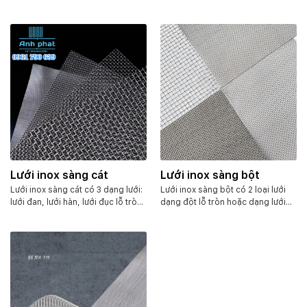
8kg. Kích thước lỗ lưới là 0.05mm.
250 mesh, 300 mesh, 350 mesh,
Thích hợp dùng để lọc mịn. lọc
400 mesh… Với chất liệu inox 304
siêu mịn, lọc sạch, lọc nước..v.v.
đảm bảo an toàn. sử dụng gia
công vào khẩu trang, bao bọc nhà
cửa, hệ thống lọc không khí..v..v
Lưới inox sàng cát
Lưới inox sàng bột
Lưới inox sàng cát có 3 dạng lưới:
Lưới inox sàng bột có 2 loại lưới
lưới đan, lưới hàn, lưới đục lỗ tròn.
dạng đột lỗ tròn hoặc dạng lưới
Kích thước ô như:
Cát rất mịn:
đan dệt. Với chất liệu inox 304 ko
0,05 mm đến 0,125 mm.
Cát mịn:
gỉ sáng bóng. Lưới có nhiều cấp
từ 0,125 mm đến 0,25 mm.
Cát
độ lọc khác nhau, ô từ 50mesh,
trung bình:
0,25 mm đến 0,50
100mesh, 200mesh, cho đến
mm.
Cát thô:
0.50 mm đến 1,00
300mesh, 400mesh. Hoặc lỗ lớn
mm.
Cát rất thô:
1,00 mm đến
hơn như từ 0.5mm – 5mm. Đối với
2,00 mm.
Sỏi đá:
3,00 mm đến
lưới dạng đột lỗ tròn thì ô từ
5,00 mm.
0.2mm – 5mm…