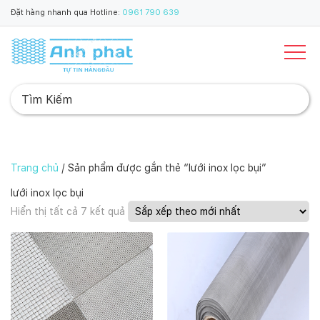
Đặt hàng nhanh qua Hotline:
0961 790 639
Trang chủ
/ Sản phẩm được gắn thẻ “lưới inox lọc bụi”
lưới inox lọc bụi
Đ
Hiển thị tất cả 7 kết quả
ã
s
ắ
p
x
ế
p