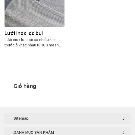
Lưới inox lọc bụi
Lưới inox lọc bụi có nhiều kích
thước ô khác nhau từ 100 mesh,
200 mesh, 300 mesh hay 400
mesh. Tùy vào nhu cầu và môi
trường sử dụng quy cách khác
nhau. Lưới có khổ 1m dài 30m.
Bằng chất liệu inox 201 hoặc 304.
Giỏ hàng
Sitemap
DANH MỤC SẢN PHẨM