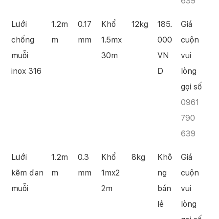
639
Lưới
1.2m
0.17
Khổ
12kg
185.
Giá
chống
m
mm
1.5mx
000
cuộn
muỗi
30m
VN
vui
inox 316
D
lòng
gọi số
0961
790
639
Lưới
1.2m
0.3
Khổ
8kg
Khô
Giá
kẽm đan
m
mm
1mx2
ng
cuộn
muỗi
2m
bán
vui
lẻ
lòng