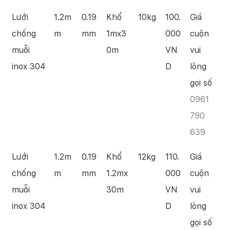
Lưới
1.2m
0.19
Khổ
10kg
100.
Giá
chống
m
mm
1mx3
000
cuộn
muỗi
0m
VN
vui
inox 304
D
lòng
gọi số
0961
790
639
Lưới
1.2m
0.19
Khổ
12kg
110.
Giá
chống
m
mm
1.2mx
000
cuộn
muỗi
30m
VN
vui
inox 304
D
lòng
gọi số