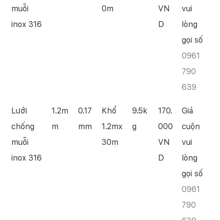
muỗi
0m
VN
vui
inox 316
D
lòng
gọi số
0961
790
639
Lưới
1.2m
0.17
Khổ
9.5k
170.
Giá
chống
m
mm
1.2mx
g
000
cuộn
muỗi
30m
VN
vui
inox 316
D
lòng
gọi số
0961
790