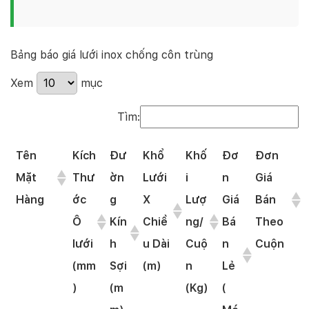
Bảng báo giá lưới inox chống côn trùng
Xem
mục
Tìm:
Tên
Kích
Đư
Khổ
Khố
Đơ
Đơn
Mặt
Thư
ờn
Lưới
i
n
Giá
Hàng
ớc
g
X
Lượ
Giá
Bán
Ô
Kín
Chiề
ng/
Bá
Theo
lưới
h
u Dài
Cuộ
n
Cuộn
(mm
Sợi
(m)
n
Lẻ
)
(m
(Kg)
(