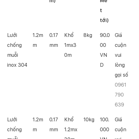
m)
Mé
t
tới)
Lưới
1.2m
0.17
Khổ
8kg
90.0
Giá
chống
m
mm
1mx3
00
cuộn
muỗi
0m
VN
vui
inox 304
D
lòng
gọi số
0961
790
639
Lưới
1.2m
0.17
Khổ
10kg
100.
Giá
chống
m
mm
1.2mx
000
cuộn