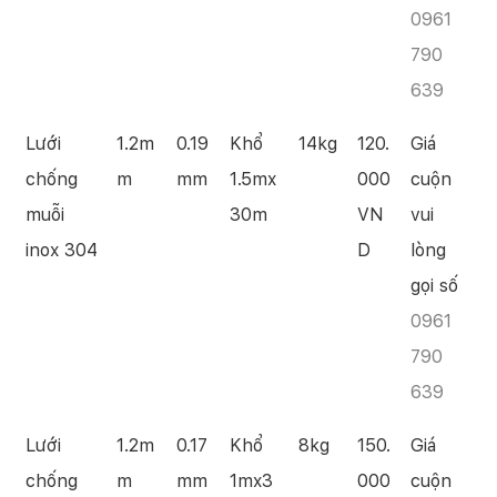
0961
790
639
Lưới
1.2m
0.19
Khổ
14kg
120.
Giá
chống
m
mm
1.5mx
000
cuộn
muỗi
30m
VN
vui
inox 304
D
lòng
gọi số
0961
790
639
Lưới
1.2m
0.17
Khổ
8kg
150.
Giá
chống
m
mm
1mx3
000
cuộn