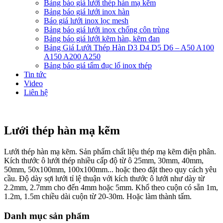
Bảng báo giá lưới thép hàn mạ kẽm
Bảng báo giá lưới inox hàn
Báo giá lưới inox lọc mesh
Bảng báo giá lưới inox chống côn trùng
Bảng báo giá lưới kẽm hàn, kẽm đan
Bảng Giá Lưới Thép Hàn D3 D4 D5 D6 – A50 A100
A150 A200 A250
Bảng báo giá tấm đục lổ inox thép
Tin tức
Video
Liên hệ
Lưới thép hàn mạ kẽm
Lưới thép hàn mạ kẽm. Sản phẩm chất liệu thép mạ kẽm điện phân.
Kích thước ô lưới thép nhiều cấp độ từ ô 25mm, 30mm, 40mm,
50mm, 50x100mm, 100x100mm... hoặc theo đặt theo quy cách yêu
cầu. Độ dày sợi lưới tỉ lệ thuận với kích thước ô lưới như dày từ
2.2mm, 2.7mm cho đến 4mm hoặc 5mm. Khổ theo cuộn có sẵn 1m,
1.2m, 1.5m chiều dài cuộn từ 20-30m. Hoặc làm thành tấm.
Danh mục sản phẩm