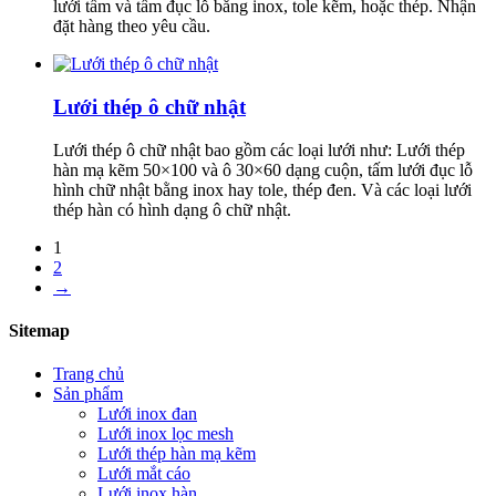
lưới tấm và tấm đục lỗ bằng inox, tole kẽm, hoặc thép. Nhận
đặt hàng theo yêu cầu.
Lưới thép ô chữ nhật
Lưới thép ô chữ nhật bao gồm các loại lưới như: Lưới thép
hàn mạ kẽm 50×100 và ô 30×60 dạng cuộn, tấm lưới đục lỗ
hình chữ nhật bằng inox hay tole, thép đen. Và các loại lưới
thép hàn có hình dạng ô chữ nhật.
1
2
→
Sitemap
Trang chủ
Sản phẩm
Lưới inox đan
Lưới inox lọc mesh
Lưới thép hàn mạ kẽm
Lưới mắt cáo
Lưới inox hàn