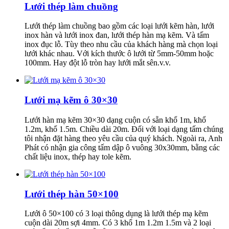
Lưới thép làm chuồng
Lưới thép làm chuồng bao gồm các loại lưới kẽm hàn, lưới
inox hàn và lưới inox đan, lưới thép hàn mạ kẽm. Và tấm
inox đục lỗ. Tùy theo nhu cầu của khách hàng mà chọn loại
lưới khác nhau. Với kích thước ô lưới từ 5mm-50mm hoặc
100mm. Hay đột lỗ tròn hay lưới mắt sên.v.v.
Lưới mạ kẽm ô 30×30
Lưới hàn mạ kẽm 30×30 dạng cuộn có sẵn khổ 1m, khổ
1.2m, khổ 1.5m. Chiều dài 20m. Đối với loại dạng tấm chúng
tôi nhận đặt hàng theo yêu cầu của quý khách. Ngoài ra, Anh
Phát có nhận gia công tấm dập ô vuông 30x30mm, bằng các
chất liệu inox, thép hay tole kẽm.
Lưới thép hàn 50×100
Lưới ô 50×100 có 3 loại thông dụng là lưới thép mạ kẽm
cuộn dài 20m sợi 4mm. Có 3 khổ 1m 1.2m 1.5m và 2 loại