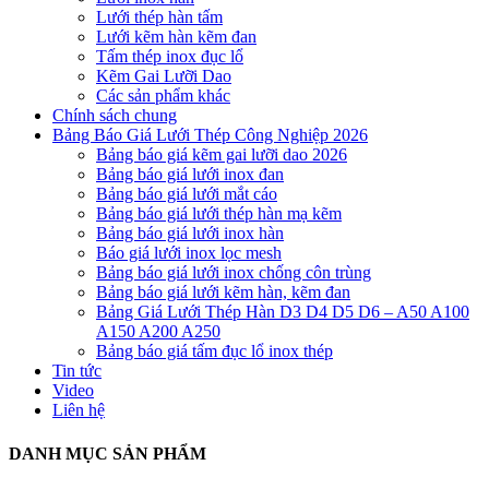
Lưới thép hàn tấm
Lưới kẽm hàn kẽm đan
Tấm thép inox đục lổ
Kẽm Gai Lưỡi Dao
Các sản phẩm khác
Chính sách chung
Bảng Báo Giá Lưới Thép Công Nghiệp 2026
Bảng báo giá kẽm gai lưỡi dao 2026
Bảng báo giá lưới inox đan
Bảng báo giá lưới mắt cáo
Bảng báo giá lưới thép hàn mạ kẽm
Bảng báo giá lưới inox hàn
Báo giá lưới inox lọc mesh
Bảng báo giá lưới inox chống côn trùng
Bảng báo giá lưới kẽm hàn, kẽm đan
Bảng Giá Lưới Thép Hàn D3 D4 D5 D6 – A50 A100
A150 A200 A250
Bảng báo giá tấm đục lổ inox thép
Tin tức
Video
Liên hệ
DANH MỤC SẢN PHẨM