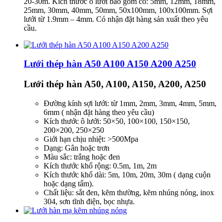
20-30m. Kích thước ô lưới bao gồm có: 5mm, 12mm, 18mm,
25mm, 30mm, 40mm, 50mm, 50x100mm, 100x100mm. Sợi
lưới từ 1.9mm – 4mm. Có nhận đặt hàng sản xuất theo yêu
cầu.
Lưới thép hàn A50 A100 A150 A200 A250
Lưới thép hàn A50, A100, A150, A200, A250
Đường kính sợi lưới: từ 1mm, 2mm, 3mm, 4mm, 5mm,
6mm ( nhận đặt hàng theo yêu cầu)
Kích thước ô lưới: 50×50, 100×100, 150×150,
200×200, 250×250
Giới hạn chịu nhiệt: >500Mpa
Dạng: Gân hoặc trơn
Màu sắc: trắng hoặc đen
Kích thước khổ rộng: 0.5m, 1m, 2m
Kích thước khổ dài: 5m, 10m, 20m, 30m ( dạng cuộn
hoặc dạng tấm).
Chất liệu: sắt đen, kẽm thường, kẽm nhúng nóng, inox
304, sơn tĩnh điện, bọc nhựa.