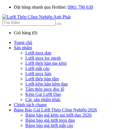
Đặt hàng nhanh qua Hotline:
0961 790 639
Giỏ hàng (0)
Trang chủ
Sản phẩm
Lưới inox đan
Lưới inox lọc mesh
Lưới thép hàn mạ kẽm
Lưới mắt cáo
Lưới inox hàn
Lưới thép hàn tấm
Lưới kẽm hàn kẽm đan
Tấm thép inox đục lổ
Kẽm Gai Lưỡi Dao
Các sản phẩm khác
Chính sách chung
Bảng Báo Giá Lưới Thép Công Nghiệp 2026
Bảng báo giá kẽm gai lưỡi dao 2026
Bảng báo giá lưới inox đan
Bảng báo giá lưới mắt cáo