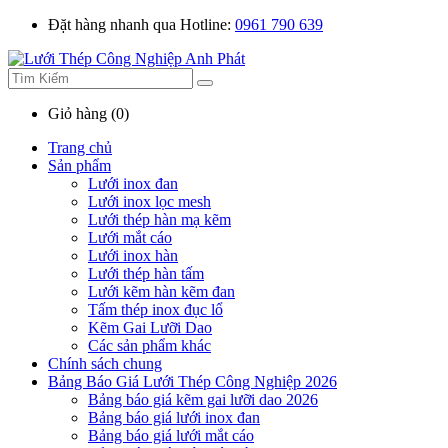
Đặt hàng nhanh qua Hotline:
0961 790 639
Giỏ hàng (0)
Trang chủ
Sản phẩm
Lưới inox đan
Lưới inox lọc mesh
Lưới thép hàn mạ kẽm
Lưới mắt cáo
Lưới inox hàn
Lưới thép hàn tấm
Lưới kẽm hàn kẽm đan
Tấm thép inox đục lổ
Kẽm Gai Lưỡi Dao
Các sản phẩm khác
Chính sách chung
Bảng Báo Giá Lưới Thép Công Nghiệp 2026
Bảng báo giá kẽm gai lưỡi dao 2026
Bảng báo giá lưới inox đan
Bảng báo giá lưới mắt cáo