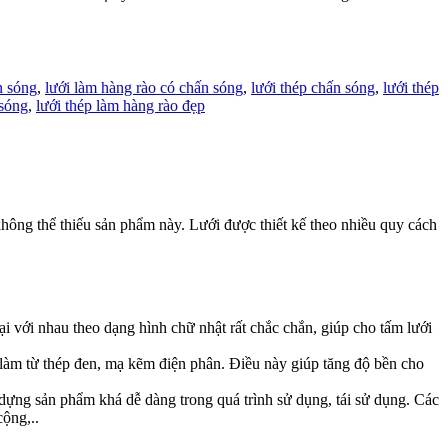
n sóng
,
lưới làm hàng rào có chấn sóng
,
lưới thép chấn sóng
,
lưới thép
 sóng
,
lưới thép làm hàng rào đẹp
không thể thiếu sản phẩm này. Lưới được thiết kế theo nhiều quy cách
i với nhau theo dạng hình chữ nhật rất chắc chắn, giúp cho tấm lưới
àm từ thép đen, mạ kẽm điện phân. Điều này giúp tăng độ bền cho
 dựng sản phẩm khá dễ dàng trong quá trình sử dụng, tái sử dụng. Các
cộng,..