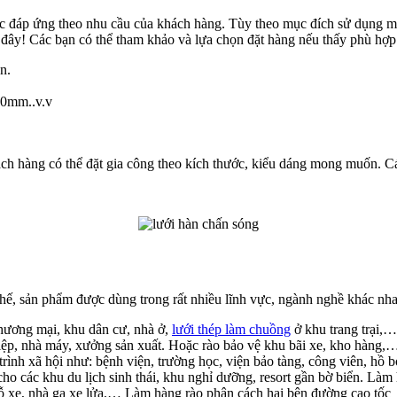
c đáp ứng theo nhu cầu của khách hàng. Tùy theo mục đích sử dụng m
u đây! Các bạn có thể tham khảo và lựa chọn đặt hàng nếu thấy phù hợp
n.
0mm..v.v
ách hàng có thể đặt gia công theo kích thước, kiểu dáng mong muốn. Cá
hế, sản phẩm được dùng trong rất nhiều lĩnh vực, ngành nghề khác nh
hương mại, khu dân cư, nhà ở,
lưới thép làm chuồng
ở khu trang trại,…
iệp, nhà máy, xưởng sản xuất. Hoặc rào bảo vệ khu bãi xe, kho hàng,
nh xã hội như: bệnh viện, trường học, viện bảo tàng, công viên, hồ bơ
 các khu du lịch sinh thái, khu nghỉ dưỡng, resort gần bờ biển. Làm h
đỗ xe, nhà ga xe lửa,… Làm hàng rào phân cách hai bên đường cao tốc