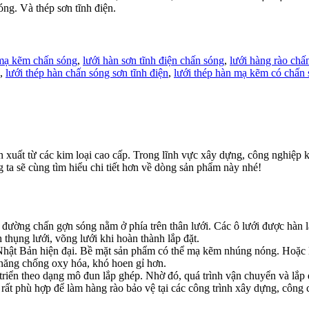
ng. Và thép sơn tĩnh điện.
 mạ kẽm chấn sóng
,
lưới hàn sơn tĩnh điện chấn sóng
,
lưới hàng rào chấ
,
lưới thép hàn chấn sóng sơn tĩnh điện
,
lưới thép hàn mạ kẽm có chấn
n xuất từ các kim loại cao cấp. Trong lĩnh vực xây dựng, công nghiệp 
ta sẽ cùng tìm hiểu chi tiết hơn về dòng sản phẩm này nhé!
 đường chấn gợn sóng nằm ở phía trên thân lưới. Các ô lưới được hàn lạ
thụng lưới, võng lưới khi hoàn thành lắp đặt.
Nhật Bản hiện đại. Bề mặt sản phẩm có thể mạ kẽm nhúng nóng. Hoặc l
 năng chống oxy hóa, khó hoen gỉ hơn.
triển theo dạng mô đun lắp ghép. Nhờ đó, quá trình vận chuyển và lắp
rất phù hợp để làm hàng rào bảo vệ tại các công trình xây dựng, công 