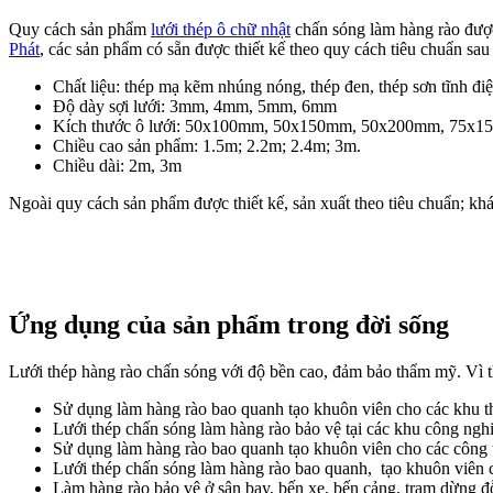
Quy cách sản phẩm
lưới thép ô chữ nhật
chấn sóng làm hàng rào đượ
Phát
, các sản phẩm có sẵn được thiết kế theo quy cách tiêu chuẩn sa
Chất liệu: thép mạ kẽm nhúng nóng, thép đen, thép sơn tĩnh điệ
Độ dày sợi lưới: 3mm, 4mm, 5mm, 6mm
Kích thước ô lưới: 50x100mm, 50x150mm, 50x200mm, 75x15
Chiều cao sản phẩm: 1.5m; 2.2m; 2.4m; 3m.
Chiều dài: 2m, 3m
Ngoài quy cách sản phẩm được thiết kế, sản xuất theo tiêu chuẩn; kh
Ứng dụng của sản phẩm trong đời sống
Lưới thép hàng rào chấn sóng với độ bền cao, đảm bảo thẩm mỹ. Vì t
Sử dụng làm hàng rào bao quanh tạo khuôn viên cho các khu t
Lưới thép chấn sóng làm hàng rào bảo vệ tại các khu công ngh
Sử dụng làm hàng rào bao quanh tạo khuôn viên cho các công trì
Lưới thép chấn sóng làm hàng rào bao quanh, tạo khuôn viên cho
Làm hàng rào bảo vệ ở sân bay, bến xe, bến cảng, trạm dừng 