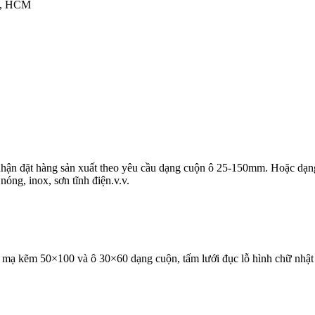
12, HCM
nhận đặt hàng sản xuất theo yêu cầu dạng cuộn ô 25-150mm. Hoặc dạ
óng, inox, sơn tĩnh điện.v.v.
 mạ kẽm 50×100 và ô 30×60 dạng cuộn, tấm lưới đục lỗ hình chữ nhật b