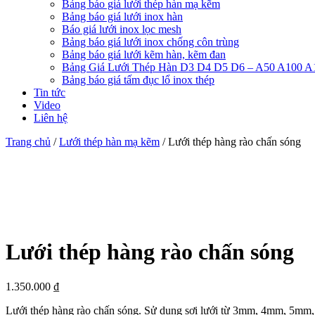
Bảng báo giá lưới thép hàn mạ kẽm
Bảng báo giá lưới inox hàn
Báo giá lưới inox lọc mesh
Bảng báo giá lưới inox chống côn trùng
Bảng báo giá lưới kẽm hàn, kẽm đan
Bảng Giá Lưới Thép Hàn D3 D4 D5 D6 – A50 A100 A
Bảng báo giá tấm đục lổ inox thép
Tin tức
Video
Liên hệ
Trang chủ
/
Lưới thép hàn mạ kẽm
/ Lưới thép hàng rào chấn sóng
Lưới thép hàng rào chấn sóng
1.350.000
₫
Lưới thép hàng rào chấn sóng. Sử dụng sợi lưới từ 3mm, 4mm, 5mm