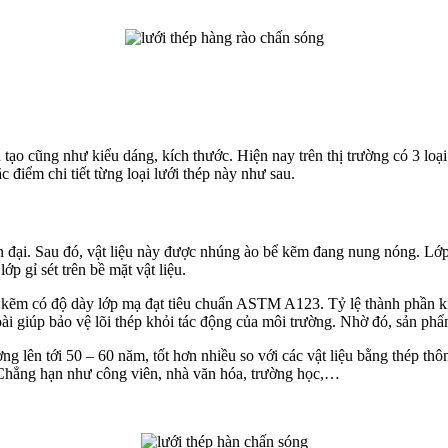
u tạo cũng như kiểu dáng, kích thước. Hiện nay trên thị trường có 3 loạ
 điểm chi tiết từng loại lưới thép này như sau.
đại. Sau đó, vật liệu này được nhúng ào bể kẽm đang nung nóng. Lớp
 gỉ sét trên bề mặt vật liệu.
kẽm có độ dày lớp mạ đạt tiêu chuẩn ASTM A123. Tỷ lệ thành phần ki
giúp bảo vệ lõi thép khỏi tác động của môi trường. Nhờ đó, sản phẩm
ng lên tới 50 – 60 năm, tốt hơn nhiều so với các vật liệu bằng thép 
 Chẳng hạn như công viên, nhà văn hóa, trường học,…