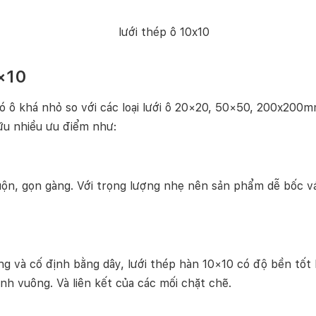
0×10
ó ô khá nhỏ so với các loại lưới ô 20×20, 50×50, 200x200m
ữu nhiều ưu điểm như:
ộn, gọn gàng. Với trọng lượng nhẹ nên sản phẩm dễ bốc vá
công và cố định bằng dây, lưới thép hàn 10×10 có độ bền tố
ình vuông. Và liên kết của các mối chặt chẽ.