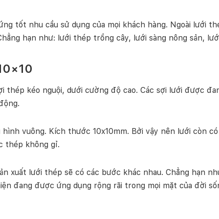
s
ố
ng tốt nhu cầu sử dụng của mọi khách hàng. Ngoài lưới th
l
Chẳng hạn như: lưới thép trồng cây, lưới sàng nông sản, lư
ư
ợ
n
 10×10
g
sợi thép kéo nguội, dưới cường độ cao. Các sợi lưới được đ
động.
 hình vuông. Kích thước 10x10mm. Bởi vậy nên lưới còn có t
 thép không gỉ.
sản xuất lưới thép sẽ có các bước khác nhau. Chẳng hạn 
iện đang được ứng dụng rộng rãi trong mọi mặt của đời số