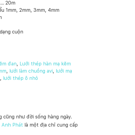
,… 20m
 thiểu 1mm, 2mm, 3mm, 4mm
m
 dạng cuộn
kẽm đan
,
Lưới thép hàn mạ kẽm
0mm
,
lưới làm chuồng avi
,
lưới mạ
,
lưới thép ô nhỏ
ng cũng như đời sống hàng ngày.
p Anh Phát
là một địa chỉ cung cấp