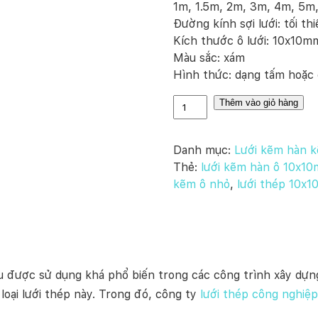
1m, 1.5m, 2m, 3m, 4m, 5m
Đường kính sợi lưới: tối
Kích thước ô lưới: 10x10m
Màu sắc: xám
Hình thức: dạng tấm hoặc
L
Thêm vào giỏ hàng
ư
ớ
Danh mục:
Lưới kẽm hàn 
i
Thẻ:
lưới kẽm hàn ô 10x1
t
kẽm ô nhỏ
,
lưới thép 10x10
h
é
p
1
0
x
liệu được sử dụng khá phổ biến trong các công trình xây dự
1
loại lưới thép này. Trong đó,
công ty
lưới thép công nghiệ
0