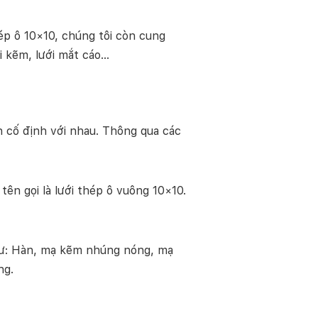
ép ô 10×10, chúng tôi còn cung
ới kẽm, lưới mắt cáo…
an cố định với nhau. Thông qua các
ên gọi là lưới thép ô vuông 10×10.
như: Hàn, mạ kẽm nhúng nóng, mạ
ng.