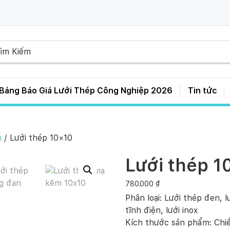
Bảng Báo Giá Lưới Thép Công Nghiệp 2026
Tin tức
Bảng Giá Lưới Thép Hàn D3 D4 D5 D6 – A50 A100 A150 A200 A250
n
/ Lưới thép 10×10
Lưới thép 1
780.000
₫
Phân loại: Lưới thép đen, 
tĩnh điện, lưới inox
Kích thước sản phẩm: Chiều