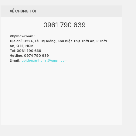
VỀ CHÚNG TÔI
0961 790 639
VP/Showroom :
Địa chỉ: O22A, Lê Thị Riêng, Khu Biệt Thự Thới An, P.Thới
An, Q.12, HCM
Tel: 0961 790 639
Hotline: 0974 790 639
Email:
luoithepanhphat@gmail.com