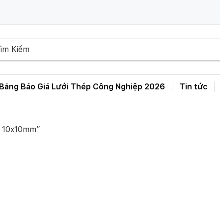
Bảng Báo Giá Lưới Thép Công Nghiệp 2026
Tin tức
Bảng Giá Lưới Thép Hàn D3 D4 D5 D6 – A50 A100 A150 A200 A250
ô 10x10mm”