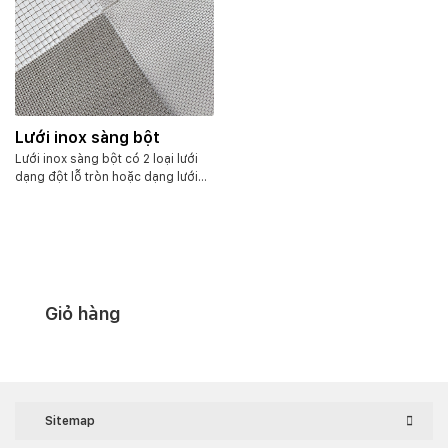
Lưới inox sàng bột
Lưới inox sàng bột có 2 loại lưới
dạng đột lỗ tròn hoặc dạng lưới
đan dệt. Với chất liệu inox 304 ko
gỉ sáng bóng. Lưới có nhiều cấp
độ lọc khác nhau, ô từ 50mesh,
100mesh, 200mesh, cho đến
300mesh, 400mesh. Hoặc lỗ lớn
hơn như từ 0.5mm – 5mm. Đối với
lưới dạng đột lỗ tròn thì ô từ
Giỏ hàng
0.2mm – 5mm…
Sitemap