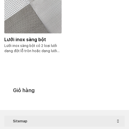
Lưới inox sàng bột
Lưới inox sàng bột có 2 loại lưới
dạng đột lỗ tròn hoặc dạng lưới
đan dệt. Với chất liệu inox 304 ko
gỉ sáng bóng. Lưới có nhiều cấp
độ lọc khác nhau, ô từ 50mesh,
100mesh, 200mesh, cho đến
300mesh, 400mesh. Hoặc lỗ lớn
hơn như từ 0.5mm – 5mm. Đối với
lưới dạng đột lỗ tròn thì ô từ
Giỏ hàng
0.2mm – 5mm…
Sitemap