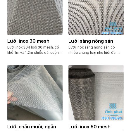
thành tấm lưới
Đóng thành bao
bì nylon rất gọn và đẹp.
Lưới inox 30 mesh
Lưới sàng nông sản
Lưới inox 304 loại 30 mesh. có
Lưới inox sàng nông sản có
khổ 1m và 1.2m chiều dài cuộn
nhiều chủng loại như lưới đan
30m. Tùy theo độ dày sợi mà
inox 304, lưới dập lỗ hình inox
khối lượng khác nhau.
304, lưới thép hàn inox 304, tùy
vào nhu cầu của mỗi khách hàng
mà có hướng sản xuất lưới khác
nhau. Ví dụ như lưới dập lỗ tròn
để sàng hạt, lưới khe rãnh để
sàng sấy, lưới inox đan lỗ lớn để
sàng trái cây.v.v.v.
Lưới chắn muỗi, ngăn
Lưới inox 50 mesh