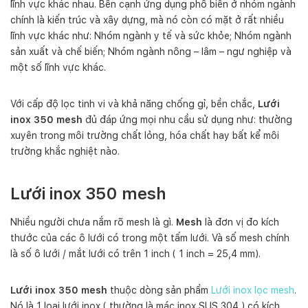
lĩnh vực khác nhau. Bên cạnh ứng dụng phổ biến ở nhóm ngành
h
s
chính là kiến trúc và xây dựng, mà nó còn có mặt ở rất nhiều
ố
lĩnh vực khác như: Nhóm ngành y tế và sức khỏe; Nhóm ngành
l
sản xuất và chế biến; Nhóm ngành nông – lâm – ngư nghiệp và
ư
một số lĩnh vực khác.
ợ
n
Với cấp độ lọc tinh vi và khả năng chống gỉ, bền chắc,
Lưới
g
inox 350 mesh
đủ đáp ứng mọi nhu cầu sử dụng như: thường
xuyên trong môi trường chất lỏng, hóa chất hay bất kể môi
trường khắc nghiệt nào.
Lưới inox 350 mesh
Nhiều người chưa nắm rõ mesh là gì.
Mesh
là đơn vị đo kích
thước của các ô lưới có trong một tấm lưới. Và số mesh chính
là số ô lưới / mắt lưới có trên 1 inch ( 1 inch = 25,4 mm).
Lưới inox 350 mesh
thuộc dòng sản phẩm
Lưới inox lọc mesh
.
Nó
là 1 loại lưới inox ( thường là mác inox SUS 304 ) có kích