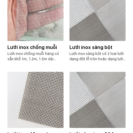
Lưới inox chống muỗi
Lưới inox sàng bột
Lưới inox chống muỗi hàng có
Lưới inox sàng bột có 2 loại lưới
sẵn khổ 1m, 1.2m, 1.5m dài
dạng đột lỗ tròn hoặc dạng lưới
30m/cuộn. Chất liệu inox 304 và
đan dệt. Với chất liệu inox 304
316. Sợi lưới 0.17mm, 0.19mm,
ko gỉ sáng bóng. Lưới có nhiều
0.35mm. Ngoài ra còn nhiều quy
cấp độ lọc khác nhau, ô từ
cách khác. Chúng tôi có bỏ sỉ lẻ.
50mesh, 100mesh, 200mesh,
cho đến 300mesh, 400mesh.
Hoặc lỗ lớn hơn như từ 0.5mm –
5mm. Đối với lưới dạng đột lỗ
tròn thì ô từ 0.2mm – 5mm…