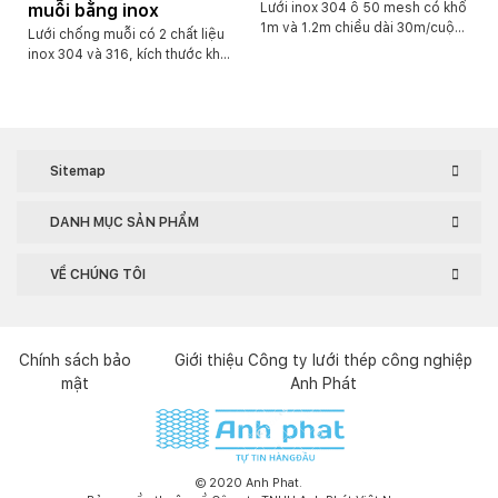
muỗi bằng inox
Lưới inox 304 ô 50 mesh có khổ
1m và 1.2m chiều dài 30m/cuộn.
Lưới chống muỗi có 2 chất liệu
Kích thước 50 lỗ trên 1 inch. Với
inox 304 và 316, kích thước khổ
ô lưới 0.297mm
thông thường kích thước ô lưới
1.2mm sợi 0.17mm và 0.19mm.
Khổ 1m, khổ 1.2m, khổ 1.5m dài
30m.
Sitemap
DANH MỤC SẢN PHẨM
VỀ CHÚNG TÔI
Chính sách bảo
Giới thiệu Công ty lưới thép công nghiệp
mật
Anh Phát
© 2020 Anh Phat.