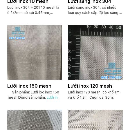
Lưới inox 10 mesh
Lưới sàng inox 304
Lưới inox 304 + 201 10 mesh là
Lưới sàng inox 304, có nhiều
ô 2x2mm có sợi 0.45mm,
loại quy cách cấp độ lọc sàng.
0.65mm và 0.81mm. Lưới có khổ
Như từ 0.037mm đến 1mm.
1m hoặc 1.2m. chiều dài cuộn
Hoặc từ 1mm đến 20mm. Tùy
30m.
theo nhu cầu của quy khách.
Lưới có khổ 1m và 1.2m chiều
dài cuộn 30m. Kích thước sợi
lưới phụ thuộc vào kích cỡ của ô
lưới ra sao.
Lưới inox 150 mesh
Lưới inox 120 mesh
Sản phẩm
: Lưới lọc inox 150
Lưới inox 120 mesh, có khổ 1m
mesh
Dòng sản phẩm
:
Lưới inox
và khổ 1.2m. Cuộn dài 30m.
lọc mesh
Chất liệu
: Inox SUS
304
Khổ lưới
: 1m X 30m
Dạng
:
Cuộn
Kích cỡ ô lưới
: 0,105 mm
Khối lượng
: Có nhiều loại khác
nhau tùy thuộc vào kích thước (
7kg; 9kg; 11kg )
Kết cấu
: Dệt