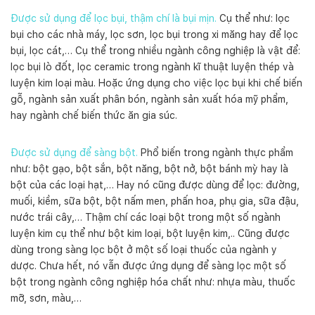
Được sử dụng để lọc bụi, thậm chí là bụi mịn.
Cụ thể như: lọc
bụi cho các nhà máy, lọc sơn, lọc bụi trong xi măng hay để lọc
bụi, lọc cát,… Cụ thể trong nhiều ngành công nghiệp là vật để:
lọc bụi lò đốt, lọc ceramic trong ngành kĩ thuật luyện thép và
luyện kim loại màu. Hoặc ứng dụng cho việc lọc bụi khi chế biến
gỗ, ngành sản xuất phân bón, ngành sản xuất hóa mỹ phẩm,
hay ngành chế biến thức ăn gia súc.
Được sử dụng để sàng bột.
Phổ biến trong ngành thực phẩm
như: bột gạo, bột sắn, bột năng, bột nở, bột bánh mỳ hay là
bột của các loại hạt,… Hay nó cũng được dùng để lọc: đường,
muối, kiềm, sữa bột, bột nấm men, phấn hoa, phụ gia, sữa đậu,
nước trái cây,… Thậm chí các loại bột trong một số ngành
luyện kim cụ thể như bột kim loại, bột luyện kim,.. Cũng được
dùng trong sàng lọc bột ở một số loại thuốc của ngành y
dược. Chưa hết, nó vẫn được ứng dụng để sàng lọc một số
bột trong ngành công nghiệp hóa chất như: nhựa màu, thuốc
mỡ, sơn, màu,…