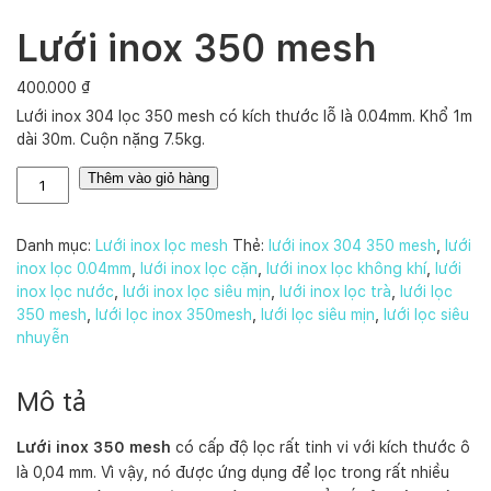
Lưới inox 350 mesh
400.000
₫
Lưới inox 304 lọc 350 mesh có kích thước lỗ là 0.04mm. Khổ 1m
dài 30m. Cuộn nặng 7.5kg.
L
Thêm vào giỏ hàng
ư
ớ
i
Danh mục:
Lưới inox lọc mesh
Thẻ:
lưới inox 304 350 mesh
,
lưới
i
inox lọc 0.04mm
,
lưới inox lọc cặn
,
lưới inox lọc không khí
,
lưới
n
inox lọc nước
,
lưới inox lọc siêu mịn
,
lưới inox lọc trà
,
lưới lọc
o
350 mesh
,
lưới lọc inox 350mesh
,
lưới lọc siêu mịn
,
lưới lọc siêu
x
nhuyễn
3
5
Mô tả
0
m
Lưới inox 350 mesh
có cấp độ lọc rất tinh vi với kích thước ô
e
là 0,04 mm. Vì vậy, nó được ứng dụng để lọc trong rất nhiều
s