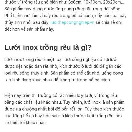
thước vỉ trồng rêu phổ biến như: 8x8cm, 10x10cm, 20x20cm,…
g
r
Sản phẩm này đang được ứng dụng rộng rãi trong đời sống.
ê
Phổ biến như: làm vỉ cấy rêu trong bể cá cảnh, cấy các loại cây
u
thủy sinh nhỏ. Sau đây,
luoithepcongnghiep.vn
sẽ chia sẻ chi
s
tiết hơn về sản phẩm này.
ố
l
ư
Lưới inox trồng rêu là gì?
ợ
n
Lưới inox trồng rêu là một loại lưới công nghiệp có sợi lưới
g
được dệt hoặc đan rất nhỏ, kích thước ô lưới đủ để gắn các
loại rêu sống thủy sinh. Sản phẩm có thể cắt nhỏ, uống cong
tạo hình dáng khác nhau để trang trí trong bể cá cảnh.
Hiện nay trên thị trường có rất nhiều loại lưới, vỉ trồng rêu
bằng các chất liệu khác nhau. Tuy nhiên, lưới inox là sản phẩm
được ưa chuộng nhất bởi độ bền rất lớn. Tùy theo kích thước
của từng bể cá hay bon sai mà kích thước lưới trồng rêu inox
sẽ thiết kế khác nhau.