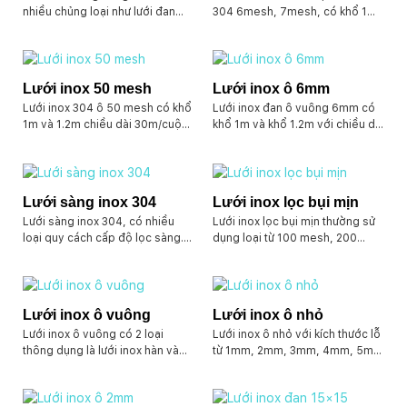
nhiều chủng loại như lưới đan
304 6mesh, 7mesh, có khổ 1m
inox 304, lưới dập lỗ hình inox
dài 30m. hoặc khổ 1.2m dài 30m.
304, lưới thép hàn inox 304, tùy
sợi lưới giao động từ 0.6-
vào nhu cầu của mỗi khách hàng
0.7mm. Chuyên dùng trong lọc
mà có hướng sản xuất lưới khác
thô, vách ngăn côn trùng, làm
Lưới inox 50 mesh
Lưới inox ô 6mm
nhau. Ví dụ như lưới dập lỗ tròn
thông gió cho nhà yến.
Lưới inox 304 ô 50 mesh có khổ
Lưới inox đan ô vuông 6mm có
để sàng hạt, lưới khe rãnh để
1m và 1.2m chiều dài 30m/cuộn.
khổ 1m và khổ 1.2m với chiều dài
sàng sấy, lưới inox đan lỗ lớn để
Kích thước 50 lỗ trên 1 inch. Với
30m/cuộn. Sợi lưới đối với hàng
sàng trái cây.v.v.v.
ô lưới 0.297mm
có sẵn tầm 0.7-0.8mm … Ngoài
ra chúng tôi có nhận đặt hàng
sản xuất theo yêu cầu. Hoặc
Lưới sàng inox 304
Lưới inox lọc bụi mịn
nhận sản xuất lưới inox đục lỗ
Lưới sàng inox 304, có nhiều
Lưới inox lọc bụi mịn thường sử
tròn 6mm.
loại quy cách cấp độ lọc sàng.
dụng loại từ 100 mesh, 200
Như từ 0.037mm đến 1mm.
mesh, 250 mesh, 300 mesh,
Hoặc từ 1mm đến 20mm. Tùy
350 mesh, 400 mesh… Với chất
theo nhu cầu của quy khách.
liệu inox 304 đảm bảo an toàn.
Lưới có khổ 1m và 1.2m chiều
sử dụng gia công vào khẩu
Lưới inox ô vuông
Lưới inox ô nhỏ
dài cuộn 30m. Kích thước sợi
trang, bao bọc nhà cửa, hệ
Lưới inox ô vuông có 2 loại
Lưới inox ô nhỏ với kích thước lỗ
lưới phụ thuộc vào kích cỡ của ô
thống lọc không khí..v..v
thông dụng là lưới inox hàn và
từ 1mm, 2mm, 3mm, 4mm, 5mm
lưới ra sao.
lưới inox đan. Ngoài ra chúng tôi
trở lên. Hoặc ô lưới nhỏ hơn
còn có nhận gia công tấm inox
1mm trở xuống như ô 0.8mm,
đột lỗ ô vuông nếu quý khách
0.6mm, 0.5mm, 0.4mm .v.v.