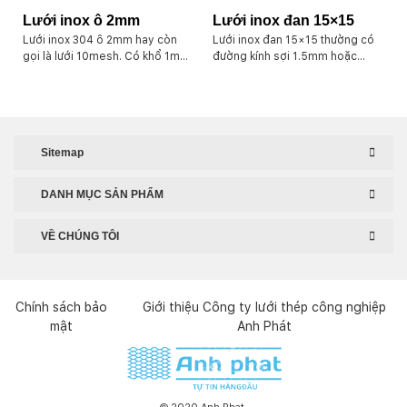
có nhu cầu.
Lưới inox ô 2mm
Lưới inox đan 15×15
Lưới inox 304 ô 2mm hay còn
Lưới inox đan 15×15 thường có
gọi là lưới 10mesh. Có khổ 1m
đường kính sợi 1.5mm hoặc
và 1.2m. Cuộn dài 30m. Sợi lưới
1.65mm. Là sản phẩm có sẵn
tùy theo khối lượng sẽ khác
khổ lưới với chiều cao 1m, 1.2m.
nhau. Ví dụ khổ 1m x 30m x 35kg
Và chiều dài 30m/cuộn. Ngoài ra
sợi ~0.45mm, khổ 1m x 30m x
còn có nhận đặt hàng theo yêu
60kg sợi ~0.6mm. Khổ 1.2m x
cầu của quý khách.
Sitemap
30m x 78kg sợi ~0.6mm. Khổ
1.2m x 30m x 84kg sợi ~0.81mm.
Ngoài ra chúng tôi có nhận đặt
DANH MỤC SẢN PHẨM
hàng lưới inox đan theo yêu cầu.
Ví dụ ô 2mm sợi lớn hơn. Chúng
tôi vẫn có nhận sản xuất.
VỀ CHÚNG TÔI
Chính sách bảo
Giới thiệu Công ty lưới thép công nghiệp
mật
Anh Phát