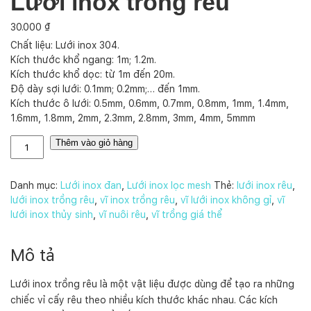
Lưới inox trồng rêu
30.000
₫
Chất liệu: Lưới inox 304.
Kích thước khổ ngang: 1m; 1.2m.
Kích thước khổ dọc: từ 1m đến 20m.
Độ dày sợi lưới: 0.1mm; 0.2mm;… đến 1mm.
Kích thước ô lưới: 0.5mm, 0.6mm, 0.7mm, 0.8mm, 1mm, 1.4mm,
1.6mm, 1.8mm, 2mm, 2.3mm, 2.8mm, 3mm, 4mm, 5mmm
L
Thêm vào giỏ hàng
ư
ớ
i
Danh mục:
Lưới inox đan
,
Lưới inox lọc mesh
Thẻ:
lưới inox rêu
,
i
lưới inox trồng rêu
,
vĩ inox trồng rêu
,
vĩ lưới inox không gỉ
,
vĩ
n
lưới inox thủy sinh
,
vĩ nuôi rêu
,
vĩ trồng giá thể
o
x
Mô tả
t
r
Lưới inox trồng rêu là một vật liệu được dùng để tạo ra những
ồ
chiếc vỉ cấy rêu theo nhiều kích thước khác nhau. Các kích
n