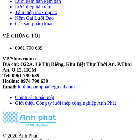
Lưới kẽm hàn kẽm đan
Lưới thép hàn tấm
Tấm thép inox đục lổ
Kẽm Gai Lưỡi Dao
Các sản phẩm khác
VỀ CHÚNG TÔI
0961 790 639
VP/Showroom :
Địa chỉ: O22A, Lê Thị Riêng, Khu Biệt Thự Thới An, P.Thới
An, Q.12, HCM
Tel: 0961 790 639
Hotline: 0974 790 639
Email:
luoithepanhphat@gmail.com
Chính sách bảo mật
Giới thiệu Công ty lưới thép công nghiệp Anh Phát
© 2020 Anh Phat.