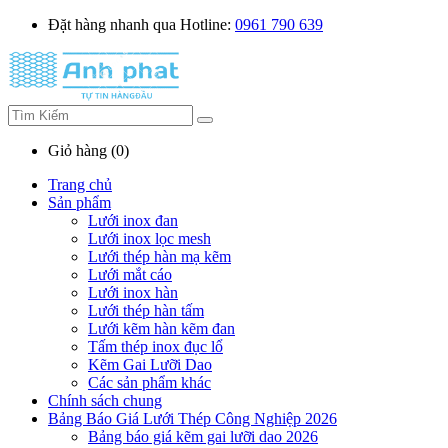
Đặt hàng nhanh qua Hotline:
0961 790 639
Giỏ hàng (0)
Trang chủ
Sản phẩm
Lưới inox đan
Lưới inox lọc mesh
Lưới thép hàn mạ kẽm
Lưới mắt cáo
Lưới inox hàn
Lưới thép hàn tấm
Lưới kẽm hàn kẽm đan
Tấm thép inox đục lổ
Kẽm Gai Lưỡi Dao
Các sản phẩm khác
Chính sách chung
Bảng Báo Giá Lưới Thép Công Nghiệp 2026
Bảng báo giá kẽm gai lưỡi dao 2026