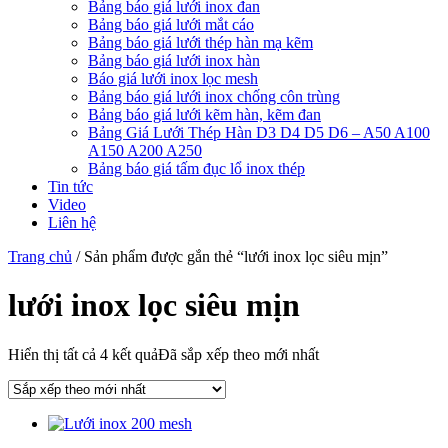
Bảng báo giá lưới inox đan
Bảng báo giá lưới mắt cáo
Bảng báo giá lưới thép hàn mạ kẽm
Bảng báo giá lưới inox hàn
Báo giá lưới inox lọc mesh
Bảng báo giá lưới inox chống côn trùng
Bảng báo giá lưới kẽm hàn, kẽm đan
Bảng Giá Lưới Thép Hàn D3 D4 D5 D6 – A50 A100
A150 A200 A250
Bảng báo giá tấm đục lổ inox thép
Tin tức
Video
Liên hệ
Trang chủ
/ Sản phẩm được gắn thẻ “lưới inox lọc siêu mịn”
lưới inox lọc siêu mịn
Hiển thị tất cả 4 kết quả
Đã sắp xếp theo mới nhất