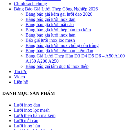
Chính sách chung
Bảng Báo Giá Lưới Thép Công Nghiệp 2026
Bảng báo giá kẽm gai lưỡi dao 2026
Bảng báo giá lưới inox đan
Bảng báo giá lưới mắt cáo
Bảng báo giá lưới thép hàn mạ kẽm
Bảng báo giá lưới inox hàn
Báo giá lưới inox lọc mesh
Bảng báo giá lưới inox chống côn trùng
Bảng báo giá lưới kẽm hàn, kẽm đan
Bảng Giá Lưới Thép Hàn D3 D4 D5 D6 – A50 A100
A150 A200 A250
Bảng báo giá tấm đục lổ inox thép
Tin tức
Video
Liên hệ
DANH MỤC SẢN PHẨM
Lưới inox đan
Lưới inox lọc mesh
Lưới thép hàn mạ kẽm
Lưới mắt cáo
Lưới inox hàn