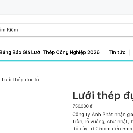
Bảng Báo Giá Lưới Thép Công Nghiệp 2026
Tin tức
Bảng Giá Lưới Thép Hàn D3 D4 D5 D6 – A50 A100 A150 A200 A250
 Lưới thép đục lỗ
Lưới thép đ
750.000
₫
Công ty Anh Phát nhận gia 
tròn, lỗ vuông, chữ nhật, h
độ dày từ 0.5mm đến 5mm. 