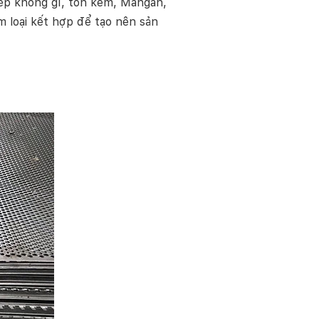
hép không gỉ, tôn kẽm, Mangan,
m loại kết hợp để tạo nên sản