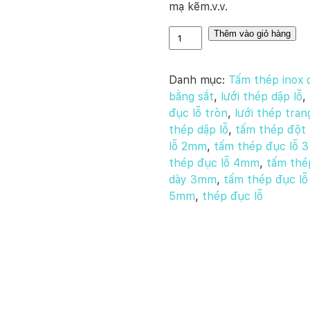
mạ kẽm.v.v.
L
Thêm vào giỏ hàng
ư
ớ
Danh mục:
Tấm thép inox 
i
bằng sắt
,
lưới thép dập lỗ
,
t
đục lỗ tròn
,
lưới thép trang
h
thép dập lỗ
,
tấm thép đột 
é
lỗ 2mm
,
tấm thép đục lỗ 3 
p
thép đục lỗ 4mm
,
tấm thé
đ
dày 3mm
,
tấm thép đục l
ụ
5mm
,
thép đục lỗ
c
l
ỗ
s
ố
l
ư