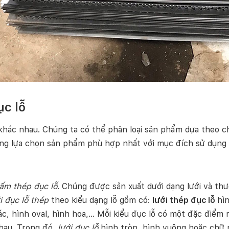
ục lỗ
hác nhau. Chúng ta có thể phân loại sản phẩm dựa theo chấ
àng lựa chọn sản phẩm phù hợp nhất với mục đích sử dụng
ấm thép đục lỗ
. Chúng được sản xuất dưới dạng lưới và thư
i đục lỗ thép
theo kiểu dạng lỗ gồm có:
lưới thép đục lỗ
hì
ác, hình oval, hình hoa,… Mỗi kiểu đục lỗ có một đặc điểm 
hau. Trong đó,
lưới đục lỗ
hình tròn, hình vuông hoặc chữ