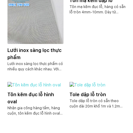
Tôn mạ kẽm dập lỗ
kẽm, thép thường. Chúng tôi có
xưởng…
Tôn mạ kẽm đục lỗ, hàng có sẵn
nhận sản xuất theo quy cách
lỗ tròn 4mm-10mm. Dày từ
yêu cầu.
0.35mm-0.5mm. Khổ 1m và
1.2m dài 30m. Ngoài ra còn nhận
đặt hàng theo quy cách yêu cầu
của khách hàng.
Lưới inox sàng lọc thực
phẩm
Lưới inox sàng lọc thực phẩm có
nhiều quy cách khác nhau. Với
nhiều cấp độ sàng lọc từ thô như
ô 10mm trở xuống 1mm. Hoặc
lọc nhuyễn các thực phẩm dạng
nước như ô từ 1mm ( lưới inox 18
Tôn kẽm đục lỗ hình
Tole dập lỗ tròn
mesh) trở xuống 0.037mm ( lưới
oval
Tole dập lỗ tròn có sẵn theo
inox 400 mesh). Đa số là dạng
cuộn dài 20m khổ 1m và 1.2m
lưới inox đan. CHúng tôi ngoài ra
Nhận gia công hàng tấm, hàng
dày 0.4mm lổ 4mm. Ngoài công
cũng có sản xuất lưới inox lỗ
cuộn, tôn kẽm đục lỗ hình oval,
ty Anh Phát còn nhận đục lỗ
tròn với kích thước lỗ từ 0.2mm
với độ dày đa dạng. Kích thước
theo yêu cầu, độ dày, kích thước
trở lên.
lỗ theo nhu cầu của khách hàng.
dài rộng, ô lưới khác nhau.
Các chất liệu inox, tole, sắt