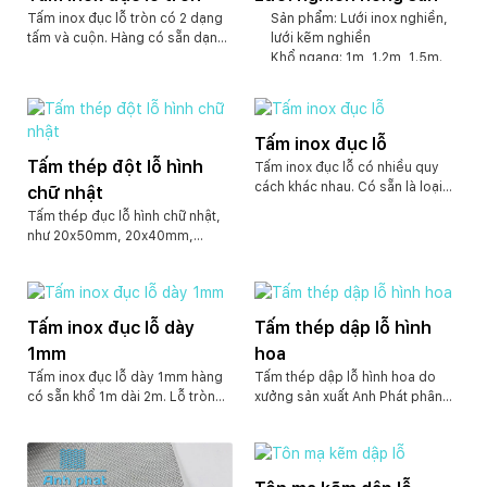
Tấm inox đục lỗ tròn có 2 dạng
Sản phẩm: Lưới inox nghiền,
tấm và cuộn. Hàng có sẵn dạng
lưới kẽm nghiền
tấm khổ 1m dài 2m dày 1mm lỗ
Khổ ngang: 1m, 1.2m, 1.5m.
từ 3mm – 14mm. Dạng cuộn Khổ
Chiều dài tấm: 4m trở lại và
1m và 1.2m dài 20m. Dày 0.4-
nếu lưới có độ dày mỏng thì
0.5mm lỗ đường kính 4mm-
cuộn từ 20m trở xuống.
14mm. Ngoài ra chúng tôi có
Kiểu dáng: khe rãnh hoặc dập
Tấm inox đục lỗ
nhận đặt hàng sản xuất theo quy
lỗ hình oval, tròn
Tấm thép đột lỗ hình
Tấm inox đục lỗ có nhiều quy
cách yêu cầu.
Kích thước khe rãnh: 0.5mm,
cách khác nhau. Có sẵn là loại
chữ nhật
1mm, 2mm đến 10mm.
tấm inox đột lỗ tròn dày 1mm,
Kích thước lỗ dập: từ 0.3mm
Tấm thép đục lỗ hình chữ nhật,
khổ 1mx2m, lỗ từ 3-10mm hoặc
đến 10mm.
như 20x50mm, 20x40mm,
dạng cuộn khổ 1m, khổ 1.2m dài
Độ dày lỗ, khe rãnh: từ
30x60mm, 10x20mm.v.v. Có thể
20m. Dày 0.4-0.5mm ô lưới
0.8mm đến 5mm.
dập lỗ chữ nhật theo yêu cầu.
4mm. Hoặc hàng đặt theo yêu
Có Nhận đặt hàng theo yêu
Với kích thước khổ từ 1.5m trở
cầu lỗ tròn, lỗ lục giác, lỗ ô
cầu của quý khách
xuống. Độ dày 0.2mm trở lên.
vuôn, chữ nhât, hình oval. Kích
Tấm inox đục lỗ dày
Tấm thép dập lỗ hình
Ngoài ra có nhận gia công bằng
thước lỗ và khổ độ dày đều theo
1mm
hoa
các chất liệu khác như inox, tôn
yêu cầu của quý khách.
kẽm, sơn tĩnh điện.v.v.
Tấm inox đục lỗ dày 1mm hàng
Tấm thép dập lỗ hình hoa do
có sẵn khổ 1m dài 2m. Lỗ tròn
xưởng sản xuất Anh Phát phân
đường kính từ 3mm-10mm. Hoặc
phối, có nhiều quy cách khác
dạng cuộn khổ 1m và khổ 1.2m
nhau. Chúng tôi nhận gia công
dài 20m. Dày 0.4mm lỗ 4mm.
theo độ dày yêu cầu, và khổ dài
Ngoài ra còn có chất liệu tole
rộng tùy ý khách hàng. Giá cả tại