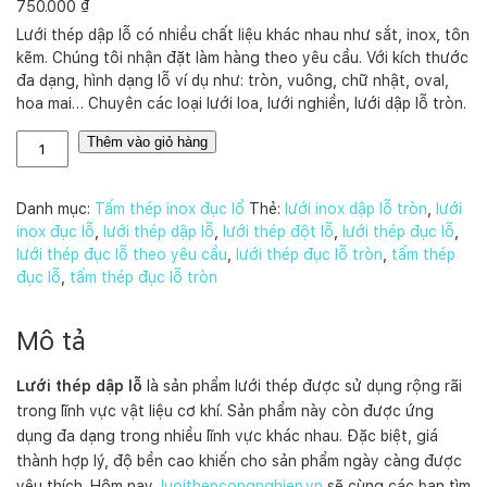
750.000
₫
Lưới thép dập lỗ có nhiều chất liệu khác nhau như sắt, inox, tôn
kẽm. Chúng tôi nhận đặt làm hàng theo yêu cầu. Với kích thước
đa dạng, hình dạng lỗ ví dụ như: tròn, vuông, chữ nhật, oval,
hoa mai… Chuyên các loại lưới loa, lưới nghiền, lưới dập lỗ tròn.
L
Thêm vào giỏ hàng
ư
ớ
i
Danh mục:
Tấm thép inox đục lổ
Thẻ:
lưới inox dập lỗ tròn
,
lưới
t
inox đục lỗ
,
lưới thép dập lỗ
,
lưới thép đột lỗ
,
lưới thép đục lỗ
,
h
lưới thép đục lỗ theo yêu cầu
,
lưới thép đục lỗ tròn
,
tấm thép
é
đục lỗ
,
tấm thép đục lỗ tròn
p
d
Mô tả
ậ
p
Lưới thép dập lỗ
là sản phẩm lưới thép được sử dụng rộng rãi
l
trong lĩnh vực vật liệu cơ khí. Sản phẩm này còn được ứng
ỗ
dụng đa dạng trong nhiều lĩnh vực khác nhau. Đặc biệt, giá
s
ố
thành hợp lý, độ bền cao khiến cho sản phẩm ngày càng được
l
yêu thích. Hôm nay,
luoithepcongnghiep.vn
sẽ cùng các bạn tìm