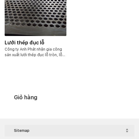
Lưới thép đục lỗ
Công ty Anh Phát nhận gia công
sản xuất lưới thép đục lỗ tròn, lỗ
vuông, chữ nhật, hình oval, lỗ hình
theo yêu cầu. Với độ dày từ
0.5mm đến 5mm. Chất liệu thép
thường, inox, tôn mạ kẽm.v.v.
Giỏ hàng
Sitemap