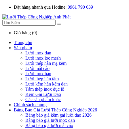
Đặt hàng nhanh qua Hotline:
0961 790 639
Giỏ hàng (0)
Trang chủ
Sản phẩm
Lưới inox đan
Lưới inox lọc mesh
Lưới thép hàn mạ kẽm
Lưới mắt cáo
Lưới inox hàn
Lưới thép hàn tấm
Lưới kẽm hàn kẽm đan
Tấm thép inox đục lổ
Kẽm Gai Lưỡi Dao
Các sản phẩm khác
Chính sách chung
Bảng Báo Giá Lưới Thép Công Nghiệp 2026
Bảng báo giá kẽm gai lưỡi dao 2026
Bảng báo giá lưới inox đan
Bảng báo giá lưới mắt cáo