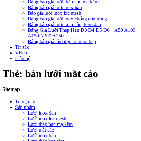
Bảng báo giá lưới thép hàn mạ kẽm
Bảng báo giá lưới inox hàn
Báo giá lưới inox lọc mesh
Bảng báo giá lưới inox chống côn trùng
Bảng báo giá lưới kẽm hàn, kẽm đan
Bảng Giá Lưới Thép Hàn D3 D4 D5 D6 – A50 A100
A150 A200 A250
Bảng báo giá tấm đục lổ inox thép
Tin tức
Video
Liên hệ
Thẻ:
bán lưới mắt cáo
Sitemap
Trang chủ
Sản phẩm
Lưới inox đan
Lưới inox lọc mesh
Lưới thép hàn mạ kẽm
Lưới mắt cáo
Lưới inox hàn