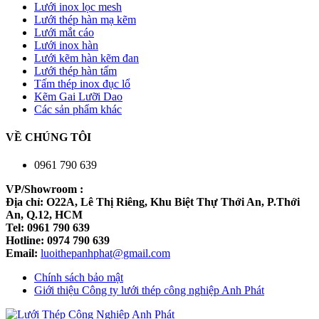
Lưới inox lọc mesh
Lưới thép hàn mạ kẽm
Lưới mắt cáo
Lưới inox hàn
Lưới kẽm hàn kẽm đan
Lưới thép hàn tấm
Tấm thép inox đục lổ
Kẽm Gai Lưỡi Dao
Các sản phẩm khác
VỀ CHÚNG TÔI
0961 790 639
VP/Showroom :
Địa chỉ: O22A, Lê Thị Riêng, Khu Biệt Thự Thới An, P.Thới
An, Q.12, HCM
Tel: 0961 790 639
Hotline: 0974 790 639
Email:
luoithepanhphat@gmail.com
Chính sách bảo mật
Giới thiệu Công ty lưới thép công nghiệp Anh Phát