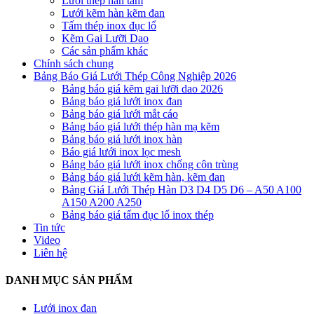
Lưới thép hàn tấm
Lưới kẽm hàn kẽm đan
Tấm thép inox đục lổ
Kẽm Gai Lưỡi Dao
Các sản phẩm khác
Chính sách chung
Bảng Báo Giá Lưới Thép Công Nghiệp 2026
Bảng báo giá kẽm gai lưỡi dao 2026
Bảng báo giá lưới inox đan
Bảng báo giá lưới mắt cáo
Bảng báo giá lưới thép hàn mạ kẽm
Bảng báo giá lưới inox hàn
Báo giá lưới inox lọc mesh
Bảng báo giá lưới inox chống côn trùng
Bảng báo giá lưới kẽm hàn, kẽm đan
Bảng Giá Lưới Thép Hàn D3 D4 D5 D6 – A50 A100
A150 A200 A250
Bảng báo giá tấm đục lổ inox thép
Tin tức
Video
Liên hệ
DANH MỤC SẢN PHẨM
Lưới inox đan