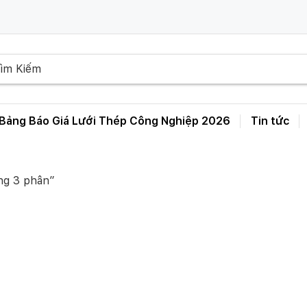
Bảng Báo Giá Lưới Thép Công Nghiệp 2026
Tin tức
Bảng Giá Lưới Thép Hàn D3 D4 D5 D6 – A50 A100 A150 A200 A250
ng 3 phân”