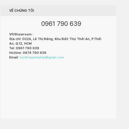
VỀ CHÚNG TÔI
0961 790 639
VP/Showroom :
Địa chỉ: O22A, Lê Thị Riêng, Khu Biệt Thự Thới An, P.Thới
An, Q.12, HCM
Tel: 0961 790 639
Hotline: 0974 790 639
Email:
luoithepanhphat@gmail.com