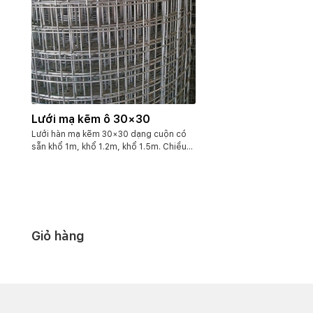
Lưới mạ kẽm ô 30×30
Lưới hàn mạ kẽm 30×30 dạng cuộn có
sẵn khổ 1m, khổ 1.2m, khổ 1.5m. Chiều
dài 20m. Đối với loại dạng tấm chúng tôi
nhận đặt hàng theo yêu cầu của quý
khách. Ngoài ra, Anh Phát có nhận gia
công tấm dập ô vuông 30x30mm, bằng
các chất liệu inox, thép hay tole kẽm.
Giỏ hàng