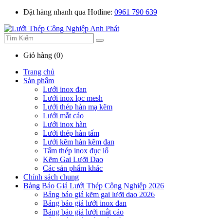
Đặt hàng nhanh qua Hotline:
0961 790 639
Giỏ hàng (0)
Trang chủ
Sản phẩm
Lưới inox đan
Lưới inox lọc mesh
Lưới thép hàn mạ kẽm
Lưới mắt cáo
Lưới inox hàn
Lưới thép hàn tấm
Lưới kẽm hàn kẽm đan
Tấm thép inox đục lổ
Kẽm Gai Lưỡi Dao
Các sản phẩm khác
Chính sách chung
Bảng Báo Giá Lưới Thép Công Nghiệp 2026
Bảng báo giá kẽm gai lưỡi dao 2026
Bảng báo giá lưới inox đan
Bảng báo giá lưới mắt cáo