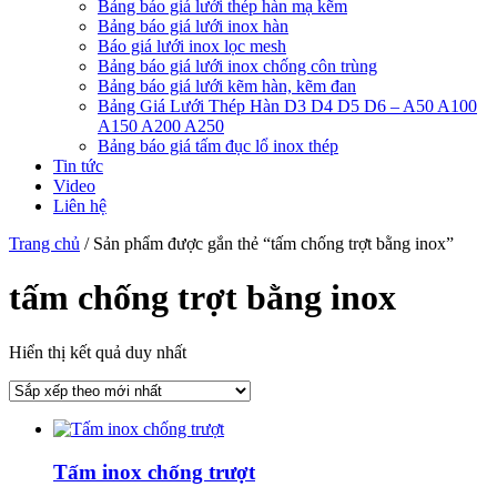
Bảng báo giá lưới thép hàn mạ kẽm
Bảng báo giá lưới inox hàn
Báo giá lưới inox lọc mesh
Bảng báo giá lưới inox chống côn trùng
Bảng báo giá lưới kẽm hàn, kẽm đan
Bảng Giá Lưới Thép Hàn D3 D4 D5 D6 – A50 A100
A150 A200 A250
Bảng báo giá tấm đục lổ inox thép
Tin tức
Video
Liên hệ
Trang chủ
/ Sản phẩm được gắn thẻ “tấm chống trợt bằng inox”
tấm chống trợt bằng inox
Hiển thị kết quả duy nhất
Tấm inox chống trượt