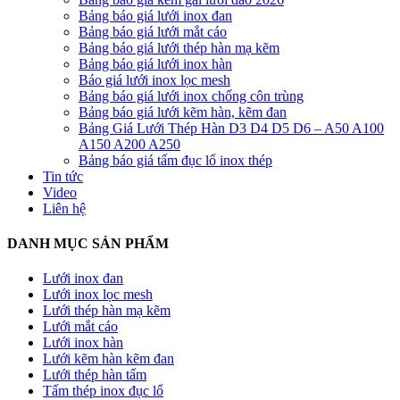
Bảng báo giá lưới inox đan
Bảng báo giá lưới mắt cáo
Bảng báo giá lưới thép hàn mạ kẽm
Bảng báo giá lưới inox hàn
Báo giá lưới inox lọc mesh
Bảng báo giá lưới inox chống côn trùng
Bảng báo giá lưới kẽm hàn, kẽm đan
Bảng Giá Lưới Thép Hàn D3 D4 D5 D6 – A50 A100
A150 A200 A250
Bảng báo giá tấm đục lổ inox thép
Tin tức
Video
Liên hệ
DANH MỤC SẢN PHẨM
Lưới inox đan
Lưới inox lọc mesh
Lưới thép hàn mạ kẽm
Lưới mắt cáo
Lưới inox hàn
Lưới kẽm hàn kẽm đan
Lưới thép hàn tấm
Tấm thép inox đục lổ