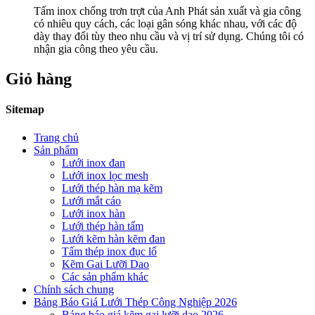
Tấm inox chống trơn trợt của Anh Phát sản xuất và gia công
có nhiêu quy cách, các loại gân sóng khác nhau, với các độ
dày thay đổi tùy theo nhu cầu và vị trí sử dụng. Chúng tôi có
nhận gia công theo yêu cầu.
Giỏ hàng
Sitemap
Trang chủ
Sản phẩm
Lưới inox đan
Lưới inox lọc mesh
Lưới thép hàn mạ kẽm
Lưới mắt cáo
Lưới inox hàn
Lưới thép hàn tấm
Lưới kẽm hàn kẽm đan
Tấm thép inox đục lổ
Kẽm Gai Lưỡi Dao
Các sản phẩm khác
Chính sách chung
Bảng Báo Giá Lưới Thép Công Nghiệp 2026
Bảng báo giá kẽm gai lưỡi dao 2026