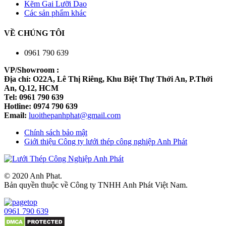
Kẽm Gai Lưỡi Dao
Các sản phẩm khác
VỀ CHÚNG TÔI
0961 790 639
VP/Showroom :
Địa chỉ: O22A, Lê Thị Riêng, Khu Biệt Thự Thới An, P.Thới
An, Q.12, HCM
Tel: 0961 790 639
Hotline: 0974 790 639
Email:
luoithepanhphat@gmail.com
Chính sách bảo mật
Giới thiệu Công ty lưới thép công nghiệp Anh Phát
© 2020 Anh Phat.
Bản quyền thuộc về Công ty TNHH Anh Phát Việt Nam.
0961 790 639