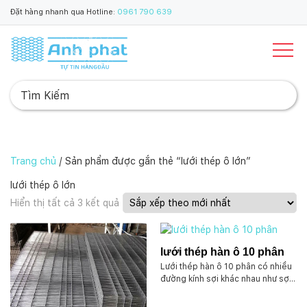
Đặt hàng nhanh qua Hotline:
0961 790 639
Trang chủ
/ Sản phẩm được gắn thẻ “lưới thép ô lớn”
lưới thép ô lớn
Đ
Hiển thị tất cả 3 kết quả
ã
s
ắ
lưới thép hàn ô 10 phân
p
Lưới thép hàn ô 10 phân có nhiều
x
đường kính sợi khác nhau như sợi
ế
3mm, 4mm theo dạng cuộn có
p
sẵn bằng chất liệu sắt mạ kẽm