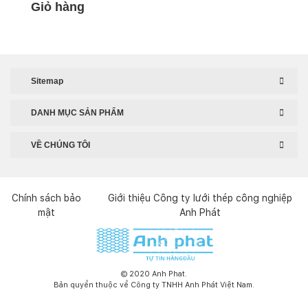
của quý khách.
kẽm nhúng nóng, inox 304, sơn
Giỏ hàng
tĩnh điện, bọc nhựa.
Sitemap
DANH MỤC SẢN PHẨM
VỀ CHÚNG TÔI
Chính sách bảo
Giới thiệu Công ty lưới thép công nghiệp
mật
Anh Phát
© 2020 Anh Phat.
Bản quyền thuộc về Công ty TNHH Anh Phát Việt Nam.