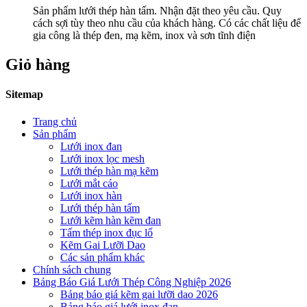
Sản phẩm lưới thép hàn tấm. Nhận đặt theo yêu cầu. Quy
cách sợi tùy theo nhu cầu của khách hàng. Có các chất liệu để
gia công là thép đen, mạ kẽm, inox và sơn tĩnh điện
Giỏ hàng
Sitemap
Trang chủ
Sản phẩm
Lưới inox đan
Lưới inox lọc mesh
Lưới thép hàn mạ kẽm
Lưới mắt cáo
Lưới inox hàn
Lưới thép hàn tấm
Lưới kẽm hàn kẽm đan
Tấm thép inox đục lổ
Kẽm Gai Lưỡi Dao
Các sản phẩm khác
Chính sách chung
Bảng Báo Giá Lưới Thép Công Nghiệp 2026
Bảng báo giá kẽm gai lưỡi dao 2026
Bảng báo giá lưới inox đan