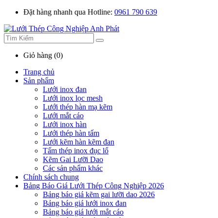
Đặt hàng nhanh qua Hotline:
0961 790 639
Giỏ hàng (0)
Trang chủ
Sản phẩm
Lưới inox đan
Lưới inox lọc mesh
Lưới thép hàn mạ kẽm
Lưới mắt cáo
Lưới inox hàn
Lưới thép hàn tấm
Lưới kẽm hàn kẽm đan
Tấm thép inox đục lổ
Kẽm Gai Lưỡi Dao
Các sản phẩm khác
Chính sách chung
Bảng Báo Giá Lưới Thép Công Nghiệp 2026
Bảng báo giá kẽm gai lưỡi dao 2026
Bảng báo giá lưới inox đan
Bảng báo giá lưới mắt cáo