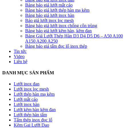
Bảng báo giá lưới mắt cáo
Bảng báo giá lưới thép hàn mạ kẽm
Bảng báo giá lưới inox hàn
Báo giá lưới inox lọc mesh
Bảng báo giá lưới inox chống côn trùng
Bảng báo giá lưới kẽm hàn, kẽm đan
Bảng Giá Lưới Thép Hàn D3 D4 D5 D6 – A50 A100
A150 A200 A250
Bảng báo giá tấm đục lổ inox thép
Tin tức
Video
Liên hệ
DANH MỤC SẢN PHẨM
Lưới inox đan
Lưới inox lọc mesh
Lưới thép hàn mạ kẽm
Lưới mắt cáo
Lưới inox hàn
Lưới kẽm hàn kẽm đan
Lưới thép hàn tấm
Tấm thép inox đục lổ
Kẽm Gai Lưỡi Dao