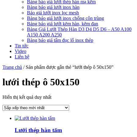
Bảng báo giá lưới thép hàn mạ kẽm
Bảng báo giá lưới inox hàn
Báo giá lưới inox lọc mesh
Bảng báo giá lưới inox chống côn trùng
Bảng báo giá lưới kẽm hàn, kẽm đan
Bảng Giá Lưới Thép Hàn D3 D4 D5 D6 – A50 A100
A150 A200 A250
Bảng báo giá tấm đục lổ inox thép
Tin tức
Video
Liên hệ
Trang chủ
/ Sản phẩm được gắn thẻ “lưới thép ô 50x150”
lưới thép ô 50x150
Hiển thị kết quả duy nhất
Lưới thép hàn tấm