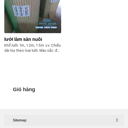
lưới làm sàn nuôi
Khổ lưới: 1m, 1.2m, 1.5m .v.v. Chiều
dài tùy theo loại lưới. Màu sắc: đa
dạng như lưới mủ nhựa đen, trắng,
hoặc phổ biến là loại lưới màu sơn
tĩnh điện màu xanh. Mắt lưới có
dạng hình thoi, vuông hoặc lục
giác. Kích thước của mỗi mắt lưới
từ 1 đến 5cm. Đánh giá chung là
vừa phải, tiện ích cho mọi ứng
Giỏ hàng
dụng.Tùy theo khổ lưới và mắt lưới
trọng lượng cuộn có sự dao động
từ 12-15kg.
Sitemap