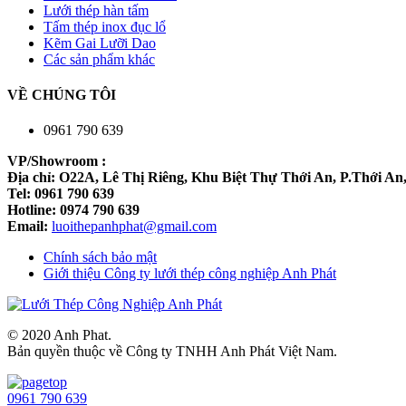
Lưới thép hàn tấm
Tấm thép inox đục lổ
Kẽm Gai Lưỡi Dao
Các sản phẩm khác
VỀ CHÚNG TÔI
0961 790 639
VP/Showroom :
Địa chỉ: O22A, Lê Thị Riêng, Khu Biệt Thự Thới An, P.Thới A
Tel: 0961 790 639
Hotline: 0974 790 639
Email:
luoithepanhphat@gmail.com
Chính sách bảo mật
Giới thiệu Công ty lưới thép công nghiệp Anh Phát
© 2020 Anh Phat.
Bản quyền thuộc về Công ty TNHH Anh Phát Việt Nam.
0961 790 639