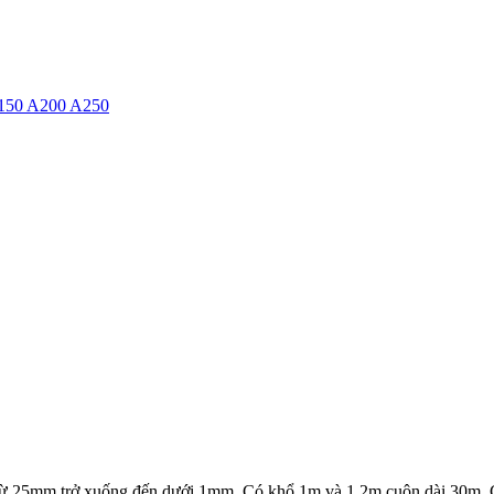
150 A200 A250
c từ 25mm trở xuống đến dưới 1mm. Có khổ 1m và 1.2m cuộn dài 30m. Chấ