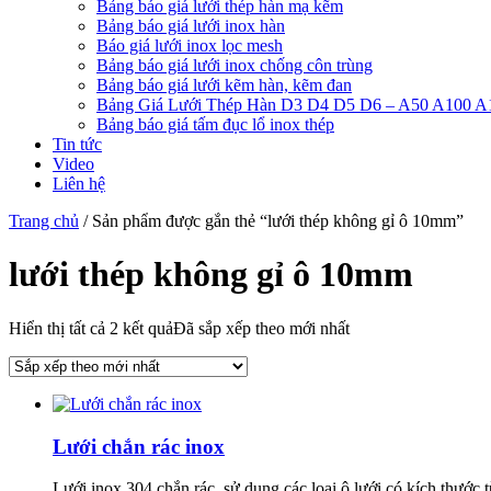
Bảng báo giá lưới thép hàn mạ kẽm
Bảng báo giá lưới inox hàn
Báo giá lưới inox lọc mesh
Bảng báo giá lưới inox chống côn trùng
Bảng báo giá lưới kẽm hàn, kẽm đan
Bảng Giá Lưới Thép Hàn D3 D4 D5 D6 – A50 A100 A
Bảng báo giá tấm đục lổ inox thép
Tin tức
Video
Liên hệ
Trang chủ
/ Sản phẩm được gắn thẻ “lưới thép không gỉ ô 10mm”
lưới thép không gỉ ô 10mm
Hiển thị tất cả 2 kết quả
Đã sắp xếp theo mới nhất
Lưới chắn rác inox
Lưới inox 304 chắn rác, sử dụng các loại ô lưới có kích thướ