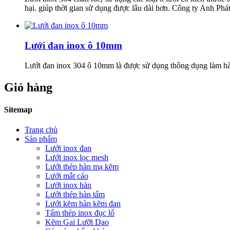
hại. giúp thời gian sử dụng được lâu dài hơn. Công ty Anh Phát
Lưới đan inox ô 10mm
Lưới đan inox 304 ô 10mm là được sử dụng thông dụng làm hàn
Giỏ hàng
Sitemap
Trang chủ
Sản phẩm
Lưới inox đan
Lưới inox lọc mesh
Lưới thép hàn mạ kẽm
Lưới mắt cáo
Lưới inox hàn
Lưới thép hàn tấm
Lưới kẽm hàn kẽm đan
Tấm thép inox đục lổ
Kẽm Gai Lưỡi Dao