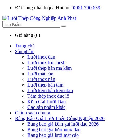
Đặt hàng nhanh qua Hotline:
0961 790 639
Giỏ hàng (0)
Trang chủ
Sản phẩm
Lưới inox đan
Lưới inox lọc mesh
Lưới thép hàn mạ kẽm
Lưới mắt cáo
Lưới inox hàn
Lưới thép hàn tấm
Lưới kẽm hàn kẽm đan
Tấm thép inox đục lổ
Kẽm Gai Lưỡi Dao
Các sản phẩm khác
Chính sách chung
Bảng Báo Giá Lưới Thép Công Nghiệp 2026
Bảng báo giá kẽm gai lưỡi dao 2026
Bảng báo giá lưới inox đan
Bảng báo giá lưới mắt cáo