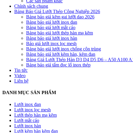
Các sản phẩm khác
Chính sách chung
Bảng Báo Giá Lưới Thép Công Nghiệp 2026
Bảng báo giá kẽm gai lưỡi dao 2026
Bảng báo giá lưới inox đan
Bảng báo giá lưới mắt cáo
Bảng báo giá lưới thép hàn mạ kẽm
Bảng báo giá lưới inox hàn
Báo giá lưới inox lọc mesh
Bảng báo giá lưới inox chống côn trùng
Bảng báo giá lưới kẽm hàn, kẽm đan
Bảng Giá Lưới Thép Hàn D3 D4 D5 D6 – A50 A100 A
Bảng báo giá tấm đục lổ inox thép
Tin tức
Video
Liên hệ
DANH MỤC SẢN PHẨM
Lưới inox đan
Lưới inox lọc mesh
Lưới thép hàn mạ kẽm
Lưới mắt cáo
Lưới inox hàn
Lưới kẽm hàn kẽm đan