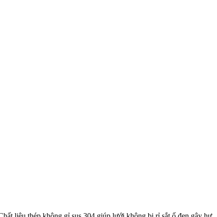
t liệu thép không gỉ sus 304 giúp lưới không bị rỉ sắt ố đen gây hư