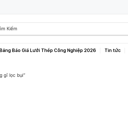
Bảng Báo Giá Lưới Thép Công Nghiệp 2026
Tin tức
Bảng Giá Lưới Thép Hàn D3 D4 D5 D6 – A50 A100 A150 A200 A250
 gỉ lọc bụi”