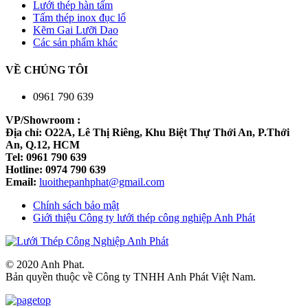
Lưới thép hàn tấm
Tấm thép inox đục lổ
Kẽm Gai Lưỡi Dao
Các sản phẩm khác
VỀ CHÚNG TÔI
0961 790 639
VP/Showroom :
Địa chỉ: O22A, Lê Thị Riêng, Khu Biệt Thự Thới An, P.Thới
An, Q.12, HCM
Tel: 0961 790 639
Hotline: 0974 790 639
Email:
luoithepanhphat@gmail.com
Chính sách bảo mật
Giới thiệu Công ty lưới thép công nghiệp Anh Phát
© 2020 Anh Phat.
Bản quyền thuộc về Công ty TNHH Anh Phát Việt Nam.