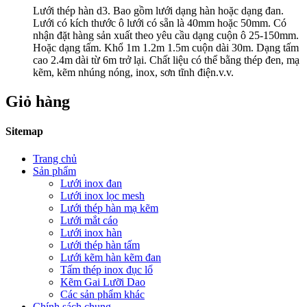
Lưới thép hàn d3. Bao gồm lưới dạng hàn hoặc dạng đan.
Lưới có kích thước ô lưới có sẵn là 40mm hoặc 50mm. Có
nhận đặt hàng sản xuất theo yêu cầu dạng cuộn ô 25-150mm.
Hoặc dạng tấm. Khổ 1m 1.2m 1.5m cuộn dài 30m. Dạng tấm
cao 2.4m dài từ 6m trở lại. Chất liệu có thể bằng thép đen, mạ
kẽm, kẽm nhúng nóng, inox, sơn tĩnh điện.v.v.
Giỏ hàng
Sitemap
Trang chủ
Sản phẩm
Lưới inox đan
Lưới inox lọc mesh
Lưới thép hàn mạ kẽm
Lưới mắt cáo
Lưới inox hàn
Lưới thép hàn tấm
Lưới kẽm hàn kẽm đan
Tấm thép inox đục lổ
Kẽm Gai Lưỡi Dao
Các sản phẩm khác
Chính sách chung