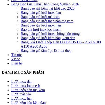
Bảng Báo Giá Lưới Thép Công Nghiệp 2026
Bảng báo giá kẽm gai lưỡi dao 2026
Bảng báo giá lưới inox đan
Bảng báo giá lưới mắt cáo
Bảng báo giá lưới thép hàn mạ kẽm
Bảng báo giá lưới inox hàn
Báo giá lưới inox lọc mesh
Bảng báo giá lưới inox chống côn trùng
Bảng báo giá lưới kẽm hàn, kẽm đan
Bảng Giá Lưới Thép Hàn D3 D4 D5 D6 – A50 A100
A150 A200 A250
Bảng báo giá tấm đục lổ inox thép
Tin tức
Video
Liên hệ
DANH MỤC SẢN PHẨM
Lưới inox đan
Lưới inox lọc mesh
Lưới thép hàn mạ kẽm
Lưới mắt cáo
Lưới inox hàn
Lưới kẽm hàn kẽm đan