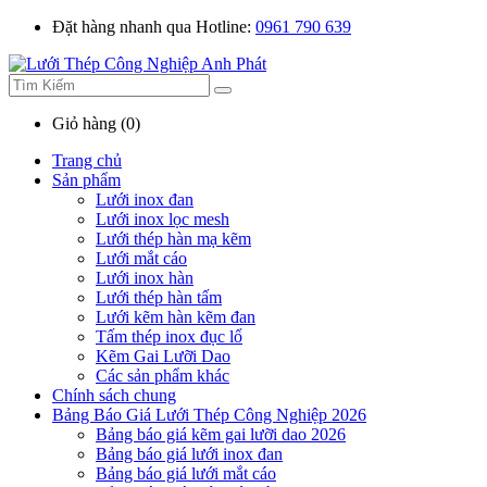
Đặt hàng nhanh qua Hotline:
0961 790 639
Giỏ hàng (0)
Trang chủ
Sản phẩm
Lưới inox đan
Lưới inox lọc mesh
Lưới thép hàn mạ kẽm
Lưới mắt cáo
Lưới inox hàn
Lưới thép hàn tấm
Lưới kẽm hàn kẽm đan
Tấm thép inox đục lổ
Kẽm Gai Lưỡi Dao
Các sản phẩm khác
Chính sách chung
Bảng Báo Giá Lưới Thép Công Nghiệp 2026
Bảng báo giá kẽm gai lưỡi dao 2026
Bảng báo giá lưới inox đan
Bảng báo giá lưới mắt cáo