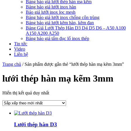
Bảng báo giá lưới thép hàn mạ kẽm
Bảng báo giá lưới inox hàn
Báo giá lưới inox lọc mesh
Bảng báo giá lưới inox chống côn trùng
Bảng báo giá lưới kẽm hàn, kẽm đan
Bảng Giá Lưới Thép Hàn D3 D4 D5 D6 – A50 A100
A150 A200 A250
Bảng báo giá tấm đục lổ inox thép
Tin tức
Video
Liên hệ
Trang chủ
/ Sản phẩm được gắn thẻ “lưới thép hàn mạ kẽm 3mm”
lưới thép hàn mạ kẽm 3mm
Hiển thị kết quả duy nhất
Lưới thép hàn D3