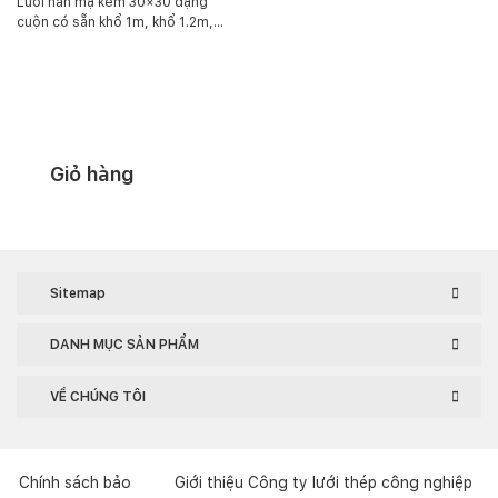
Lưới hàn mạ kẽm 30×30 dạng
cuộn có sẵn khổ 1m, khổ 1.2m,
khổ 1.5m. Chiều dài 20m. Đối với
loại dạng tấm chúng tôi nhận đặt
hàng theo yêu cầu của quý khách.
Ngoài ra, Anh Phát có nhận gia
công tấm dập ô vuông 30x30mm,
bằng các chất liệu inox, thép hay
tole kẽm.
Giỏ hàng
Sitemap
DANH MỤC SẢN PHẨM
VỀ CHÚNG TÔI
Chính sách bảo
Giới thiệu Công ty lưới thép công nghiệp