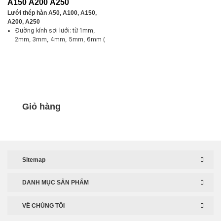
A150 A200 A250
Lưới thép hàn A50, A100, A150,
A200, A250
Đường kính sợi lưới: từ 1mm,
2mm, 3mm, 4mm, 5mm, 6mm (
nhận đặt hàng theo yêu cầu)
Kích thước ô lưới: 50×50,
100×100, 150×150, 200×200,
250×250
Giới hạn chịu nhiệt: >500Mpa
Dạng: Gân hoặc trơn
Màu sắc: trắng hoặc đen
Giỏ hàng
Kích thước khổ rộng: 0.5m, 1m,
2m
Kích thước khổ dài: 5m, 10m,
20m, 30m ( dạng cuộn hoặc
dạng tấm).
Chất liệu: sắt đen, kẽm thường,
Sitemap
kẽm nhúng nóng, inox 304, sơn
tĩnh điện, bọc nhựa.
DANH MỤC SẢN PHẨM
VỀ CHÚNG TÔI