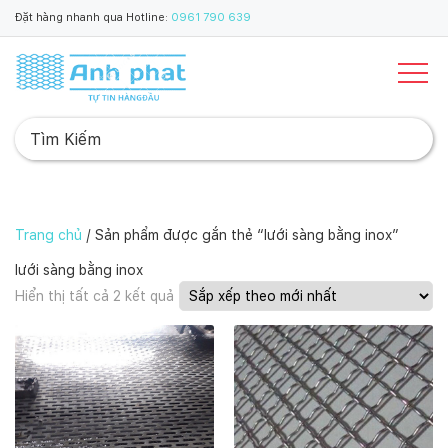
Đặt hàng nhanh qua Hotline:
0961 790 639
Trang chủ
/ Sản phẩm được gắn thẻ “lưới sàng bằng inox”
lưới sàng bằng inox
Đ
Hiển thị tất cả 2 kết quả
ã
s
ắ
p
x
ế
p