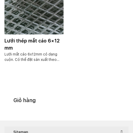
Lưới thép mắt cáo 6×12
mm
Lưới mắt cáo 6x12mm có dạng
cuộn. Có thể đặt sản xuất theo
yêu cầu. Đối với lưới dùng để tô
tường. Hàng có sẵn khổ 1m dài
3.5m-5m.
Giỏ hàng
Sitemap