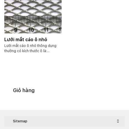
Lưới mắt cáo ô nhỏ
Lưới mắt cáo ô nhỏ thông dụng
thường có kích thước ô là:
6x12mm, 7x12mm, 9x12mm,
10x20mm, 15x30mm… Có khổ 1m
và 1.2m chiều dài cuộn kéo dài
10m. Ngoài ra chúng tôi có nhận
đặt hàng theo yêu cầu khổ từ 1.2m
trở xuống. và độ dày từ 0.4mm –
3mm… Các chất liệu như thép đen
Giỏ hàng
SS400, Inox Sus 304….vv.
Sitemap