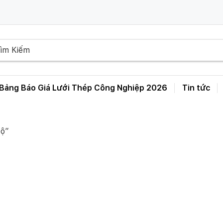
Bảng Báo Giá Lưới Thép Công Nghiệp 2026
Tin tức
Bảng Giá Lưới Thép Hàn D3 D4 D5 D6 – A50 A100 A150 A200 A250
bộ”