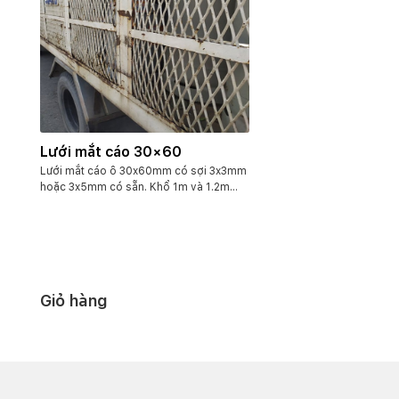
Lưới mắt cáo 30×60
Lưới mắt cáo ô 30x60mm có sợi 3x3mm
hoặc 3x5mm có sẵn. Khổ 1m và 1.2m
chiều dài cuộn 10m. Chất liệu bằng thép
đen. Hàng có thể nhận đặt theo yêu cầu
dạng tấm, dạng cuộn theo khổ. Và kích
thước sợi tùy biến của khách hàng.
Giỏ hàng