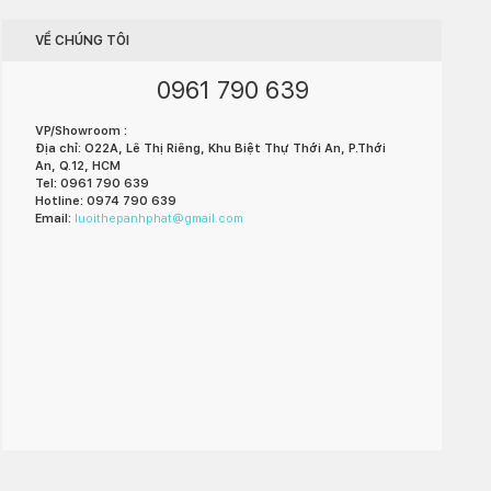
VỀ CHÚNG TÔI
0961 790 639
VP/Showroom :
Địa chỉ: O22A, Lê Thị Riêng, Khu Biệt Thự Thới An, P.Thới
An, Q.12, HCM
Tel: 0961 790 639
Hotline: 0974 790 639
Email:
luoithepanhphat@gmail.com