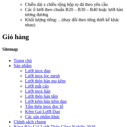
Chiều dài x chiều rộng hộp rọ đá theo yêu cầu
Các ô lưới theo chuẩn B20 – B30 – B40 hoặc lưới hàn
tương đương
Khối lượng riêng: .. (thay đổi theo từng thiết kế khác
nhau)
Giỏ hàng
Sitemap
Trang chủ
Sản phẩm
Lưới inox đan
Lưới inox lọc mesh
Lưới thép hàn mạ kẽm
Lưới mắt cáo
Lưới inox hàn
Lưới thép hàn tấm
Lưới kẽm hàn kẽm đan
Tấm thép inox đục lổ
Kẽm Gai Lưỡi Dao
Các sản phẩm khác
Chính sách chung
Bảng Báo Giá Lưới Thép Công Nghiệp 2026