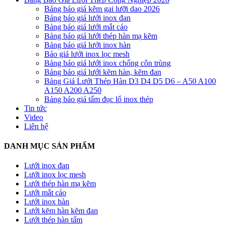
Bảng báo giá kẽm gai lưỡi dao 2026
Bảng báo giá lưới inox đan
Bảng báo giá lưới mắt cáo
Bảng báo giá lưới thép hàn mạ kẽm
Bảng báo giá lưới inox hàn
Báo giá lưới inox lọc mesh
Bảng báo giá lưới inox chống côn trùng
Bảng báo giá lưới kẽm hàn, kẽm đan
Bảng Giá Lưới Thép Hàn D3 D4 D5 D6 – A50 A100
A150 A200 A250
Bảng báo giá tấm đục lổ inox thép
Tin tức
Video
Liên hệ
DANH MỤC SẢN PHẨM
Lưới inox đan
Lưới inox lọc mesh
Lưới thép hàn mạ kẽm
Lưới mắt cáo
Lưới inox hàn
Lưới kẽm hàn kẽm đan
Lưới thép hàn tấm