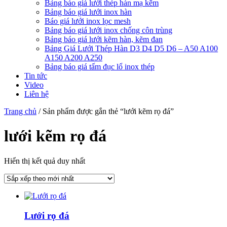
Bảng báo giá lưới thép hàn mạ kẽm
Bảng báo giá lưới inox hàn
Báo giá lưới inox lọc mesh
Bảng báo giá lưới inox chống côn trùng
Bảng báo giá lưới kẽm hàn, kẽm đan
Bảng Giá Lưới Thép Hàn D3 D4 D5 D6 – A50 A100
A150 A200 A250
Bảng báo giá tấm đục lổ inox thép
Tin tức
Video
Liên hệ
Trang chủ
/ Sản phẩm được gắn thẻ “lưới kẽm rọ đá”
lưới kẽm rọ đá
Hiển thị kết quả duy nhất
Lưới rọ đá