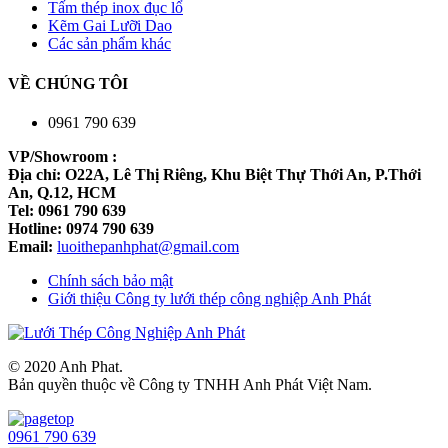
Tấm thép inox đục lổ
Kẽm Gai Lưỡi Dao
Các sản phẩm khác
VỀ CHÚNG TÔI
0961 790 639
VP/Showroom :
Địa chỉ: O22A, Lê Thị Riêng, Khu Biệt Thự Thới An, P.Thới
An, Q.12, HCM
Tel: 0961 790 639
Hotline: 0974 790 639
Email:
luoithepanhphat@gmail.com
Chính sách bảo mật
Giới thiệu Công ty lưới thép công nghiệp Anh Phát
© 2020 Anh Phat.
Bản quyền thuộc về Công ty TNHH Anh Phát Việt Nam.
0961 790 639