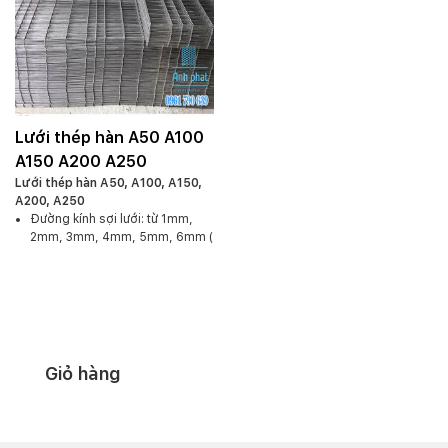
Lưới thép hàn A50 A100
A150 A200 A250
Lưới thép hàn A50, A100, A150,
A200, A250
Đường kính sợi lưới: từ 1mm,
2mm, 3mm, 4mm, 5mm, 6mm (
nhận đặt hàng theo yêu cầu)
Kích thước ô lưới: 50×50,
100×100, 150×150, 200×200,
250×250
Giới hạn chịu nhiệt: >500Mpa
Dạng: Gân hoặc trơn
Màu sắc: trắng hoặc đen
Giỏ hàng
Kích thước khổ rộng: 0.5m, 1m,
2m
Kích thước khổ dài: 5m, 10m,
20m, 30m ( dạng cuộn hoặc