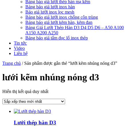
Bảng báo giá lưới thép hàn mạ kẽm
Bảng báo giá lưới inox hàn
Báo giá lưới inox lọc mesh
Bảng báo giá lưới inox chống côn trùng
Bảng báo giá lưới kẽm hàn, kẽm đan
Bảng Giá Lưới Thép Hàn D3 D4 D5 D6 – A50 A100
A150 A200 A250
Bảng báo giá tấm đục lổ inox thép
Tin tức
Video
Liên hệ
Trang chủ
/ Sản phẩm được gắn thẻ “lưới kẽm nhúng nóng d3”
lưới kẽm nhúng nóng d3
Hiển thị kết quả duy nhất
Lưới thép hàn D3