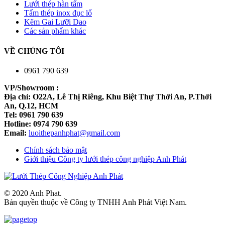
Lưới thép hàn tấm
Tấm thép inox đục lổ
Kẽm Gai Lưỡi Dao
Các sản phẩm khác
VỀ CHÚNG TÔI
0961 790 639
VP/Showroom :
Địa chỉ: O22A, Lê Thị Riêng, Khu Biệt Thự Thới An, P.Thới
An, Q.12, HCM
Tel: 0961 790 639
Hotline: 0974 790 639
Email:
luoithepanhphat@gmail.com
Chính sách bảo mật
Giới thiệu Công ty lưới thép công nghiệp Anh Phát
© 2020 Anh Phat.
Bản quyền thuộc về Công ty TNHH Anh Phát Việt Nam.