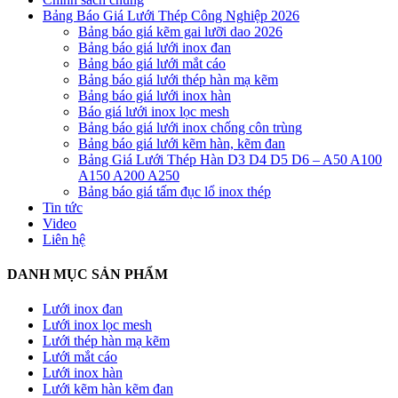
Bảng Báo Giá Lưới Thép Công Nghiệp 2026
Bảng báo giá kẽm gai lưỡi dao 2026
Bảng báo giá lưới inox đan
Bảng báo giá lưới mắt cáo
Bảng báo giá lưới thép hàn mạ kẽm
Bảng báo giá lưới inox hàn
Báo giá lưới inox lọc mesh
Bảng báo giá lưới inox chống côn trùng
Bảng báo giá lưới kẽm hàn, kẽm đan
Bảng Giá Lưới Thép Hàn D3 D4 D5 D6 – A50 A100
A150 A200 A250
Bảng báo giá tấm đục lổ inox thép
Tin tức
Video
Liên hệ
DANH MỤC SẢN PHẨM
Lưới inox đan
Lưới inox lọc mesh
Lưới thép hàn mạ kẽm
Lưới mắt cáo
Lưới inox hàn
Lưới kẽm hàn kẽm đan