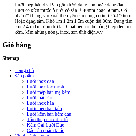
Lưới thép hàn d3. Bao gồm lưới dạng hàn hoặc dạng đan.
Lưới có kích thước ô lưới có sẵn là 40mm hoặc 50mm. Có
nhận đặt hàng sản xuất theo yêu cầu dạng cuộn ô 25-150mm.
Hoặc dạng tấm. Khổ 1m 1.2m 1.5m cuộn dài 30m. Dạng tấm
cao 2.4m dài từ 6m trở lại. Chất liệu có thể bằng thép đen, mạ
kẽm, kẽm nhúng nóng, inox, sơn tĩnh điện.v.v.
Giỏ hàng
Sitemap
Trang chủ
Sản phẩm
Lưới inox đan
Lưới inox lọc mesh
Lưới thép hàn mạ kẽm
Lưới mắt cáo
Lưới inox hàn
Lưới thép hàn tấm
Lưới kẽm hàn kẽm đan
Tấm thép inox đục lổ
Kẽm Gai Lưỡi Dao
Các sản phẩm khác
Chính sách chung