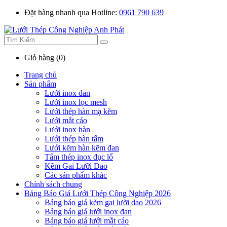
Đặt hàng nhanh qua Hotline:
0961 790 639
Giỏ hàng (0)
Trang chủ
Sản phẩm
Lưới inox đan
Lưới inox lọc mesh
Lưới thép hàn mạ kẽm
Lưới mắt cáo
Lưới inox hàn
Lưới thép hàn tấm
Lưới kẽm hàn kẽm đan
Tấm thép inox đục lổ
Kẽm Gai Lưỡi Dao
Các sản phẩm khác
Chính sách chung
Bảng Báo Giá Lưới Thép Công Nghiệp 2026
Bảng báo giá kẽm gai lưỡi dao 2026
Bảng báo giá lưới inox đan
Bảng báo giá lưới mắt cáo