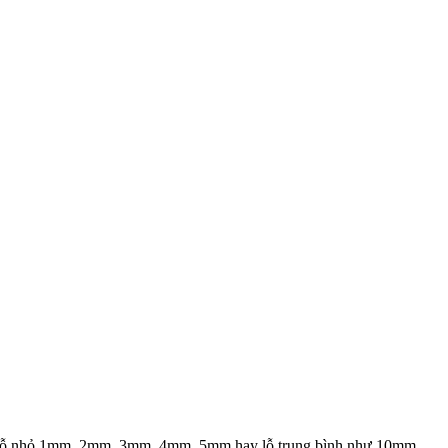
. Từ lỗ nhỏ 1mm, 2mm, 3mm, 4mm ,5mm hay lỗ trung bình như 10mm,