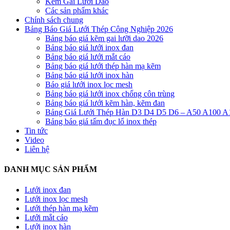
Kẽm Gai Lưỡi Dao
Các sản phẩm khác
Chính sách chung
Bảng Báo Giá Lưới Thép Công Nghiệp 2026
Bảng báo giá kẽm gai lưỡi dao 2026
Bảng báo giá lưới inox đan
Bảng báo giá lưới mắt cáo
Bảng báo giá lưới thép hàn mạ kẽm
Bảng báo giá lưới inox hàn
Báo giá lưới inox lọc mesh
Bảng báo giá lưới inox chống côn trùng
Bảng báo giá lưới kẽm hàn, kẽm đan
Bảng Giá Lưới Thép Hàn D3 D4 D5 D6 – A50 A100 A
Bảng báo giá tấm đục lổ inox thép
Tin tức
Video
Liên hệ
DANH MỤC SẢN PHẨM
Lưới inox đan
Lưới inox lọc mesh
Lưới thép hàn mạ kẽm
Lưới mắt cáo
Lưới inox hàn