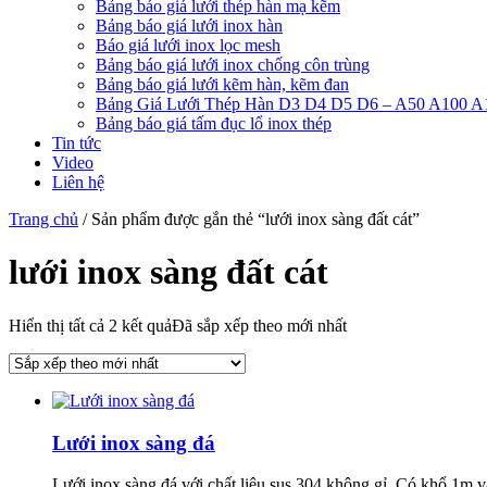
Bảng báo giá lưới thép hàn mạ kẽm
Bảng báo giá lưới inox hàn
Báo giá lưới inox lọc mesh
Bảng báo giá lưới inox chống côn trùng
Bảng báo giá lưới kẽm hàn, kẽm đan
Bảng Giá Lưới Thép Hàn D3 D4 D5 D6 – A50 A100 A
Bảng báo giá tấm đục lổ inox thép
Tin tức
Video
Liên hệ
Trang chủ
/ Sản phẩm được gắn thẻ “lưới inox sàng đất cát”
lưới inox sàng đất cát
Hiển thị tất cả 2 kết quả
Đã sắp xếp theo mới nhất
Lưới inox sàng đá
Lưới inox sàng đá với chất liệu sus 304 không gỉ. Có khổ 1m