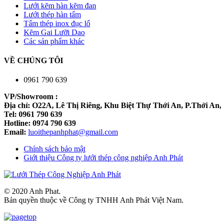
Lưới kẽm hàn kẽm đan
Lưới thép hàn tấm
Tấm thép inox đục lổ
Kẽm Gai Lưỡi Dao
Các sản phẩm khác
VỀ CHÚNG TÔI
0961 790 639
VP/Showroom :
Địa chỉ: O22A, Lê Thị Riêng, Khu Biệt Thự Thới An, P.Thới A
Tel: 0961 790 639
Hotline: 0974 790 639
Email:
luoithepanhphat@gmail.com
Chính sách bảo mật
Giới thiệu Công ty lưới thép công nghiệp Anh Phát
© 2020 Anh Phat.
Bản quyền thuộc về Công ty TNHH Anh Phát Việt Nam.