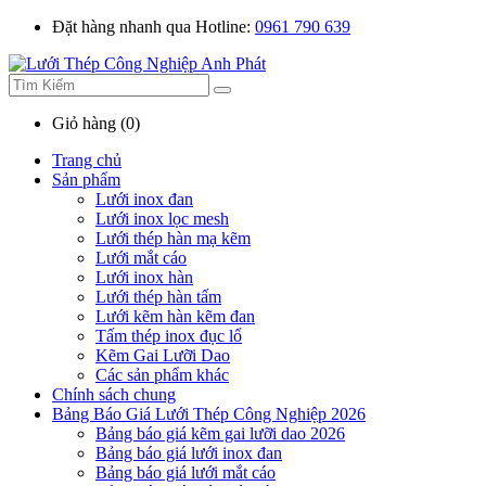
Đặt hàng nhanh qua Hotline:
0961 790 639
Giỏ hàng (0)
Trang chủ
Sản phẩm
Lưới inox đan
Lưới inox lọc mesh
Lưới thép hàn mạ kẽm
Lưới mắt cáo
Lưới inox hàn
Lưới thép hàn tấm
Lưới kẽm hàn kẽm đan
Tấm thép inox đục lổ
Kẽm Gai Lưỡi Dao
Các sản phẩm khác
Chính sách chung
Bảng Báo Giá Lưới Thép Công Nghiệp 2026
Bảng báo giá kẽm gai lưỡi dao 2026
Bảng báo giá lưới inox đan
Bảng báo giá lưới mắt cáo