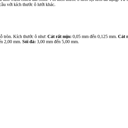
u với kích thước ô lưới khác.
 lỗ tròn. Kích thước ô như:
Cát rất mịn:
0,05 mm đến 0,125 mm.
Cát 
́n 2,00 mm.
Sỏi đá:
3,00 mm đến 5,00 mm.