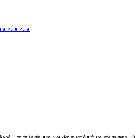
150 A200 A250
 và khổ 1.2m chiều dài 30m. Với kích thước ô lưới sợi lưới đa dạng