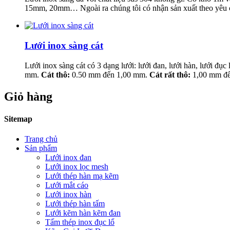
15mm, 20mm… Ngoài ra chúng tôi có nhận sản xuất theo yêu cầ
Lưới inox sàng cát
Lưới inox sàng cát có 3 dạng lưới: lưới đan, lưới hàn, lưới đục
mm.
Cát thô:
0.50 mm đến 1,00 mm.
Cát rất thô:
1,00 mm đê
Giỏ hàng
Sitemap
Trang chủ
Sản phẩm
Lưới inox đan
Lưới inox lọc mesh
Lưới thép hàn mạ kẽm
Lưới mắt cáo
Lưới inox hàn
Lưới thép hàn tấm
Lưới kẽm hàn kẽm đan
Tấm thép inox đục lổ