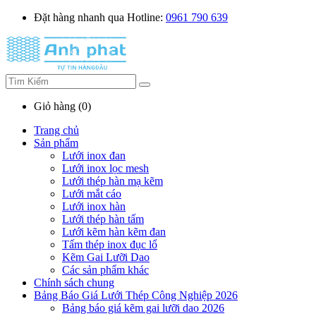
Đặt hàng nhanh qua Hotline:
0961 790 639
Giỏ hàng (0)
Trang chủ
Sản phẩm
Lưới inox đan
Lưới inox lọc mesh
Lưới thép hàn mạ kẽm
Lưới mắt cáo
Lưới inox hàn
Lưới thép hàn tấm
Lưới kẽm hàn kẽm đan
Tấm thép inox đục lổ
Kẽm Gai Lưỡi Dao
Các sản phẩm khác
Chính sách chung
Bảng Báo Giá Lưới Thép Công Nghiệp 2026
Bảng báo giá kẽm gai lưỡi dao 2026