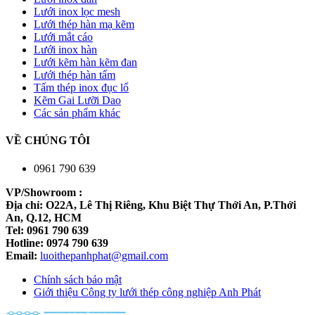
Lưới inox lọc mesh
Lưới thép hàn mạ kẽm
Lưới mắt cáo
Lưới inox hàn
Lưới kẽm hàn kẽm đan
Lưới thép hàn tấm
Tấm thép inox đục lổ
Kẽm Gai Lưỡi Dao
Các sản phẩm khác
VỀ CHÚNG TÔI
0961 790 639
VP/Showroom :
Địa chỉ: O22A, Lê Thị Riêng, Khu Biệt Thự Thới An, P.Thới
An, Q.12, HCM
Tel: 0961 790 639
Hotline: 0974 790 639
Email:
luoithepanhphat@gmail.com
Chính sách bảo mật
Giới thiệu Công ty lưới thép công nghiệp Anh Phát