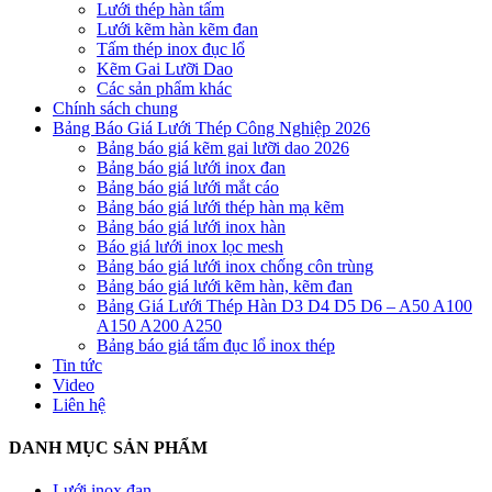
Lưới thép hàn tấm
Lưới kẽm hàn kẽm đan
Tấm thép inox đục lổ
Kẽm Gai Lưỡi Dao
Các sản phẩm khác
Chính sách chung
Bảng Báo Giá Lưới Thép Công Nghiệp 2026
Bảng báo giá kẽm gai lưỡi dao 2026
Bảng báo giá lưới inox đan
Bảng báo giá lưới mắt cáo
Bảng báo giá lưới thép hàn mạ kẽm
Bảng báo giá lưới inox hàn
Báo giá lưới inox lọc mesh
Bảng báo giá lưới inox chống côn trùng
Bảng báo giá lưới kẽm hàn, kẽm đan
Bảng Giá Lưới Thép Hàn D3 D4 D5 D6 – A50 A100
A150 A200 A250
Bảng báo giá tấm đục lổ inox thép
Tin tức
Video
Liên hệ
DANH MỤC SẢN PHẨM
Lưới inox đan