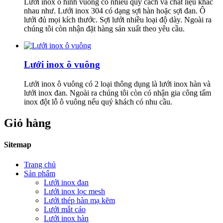
Lưới inox ô hình vuông có nhiều quy cách và chất liệu khác
nhất
nhau như. Lưới inox 304 có dạng sợi hàn hoặc sợi đan. Ô
lưới đủ mọi kích thước. Sợi lưới nhiều loại độ dày. Ngoài ra
chúng tôi còn nhận đặt hàng sản xuất theo yêu cầu.
Lưới inox ô vuông
Lưới inox ô vuông có 2 loại thông dụng là lưới inox hàn và
lưới inox đan. Ngoài ra chúng tôi còn có nhận gia công tấm
inox đột lỗ ô vuông nếu quý khách có nhu cầu.
Giỏ hàng
Sitemap
Trang chủ
Sản phẩm
Lưới inox đan
Lưới inox lọc mesh
Lưới thép hàn mạ kẽm
Lưới mắt cáo
Lưới inox hàn