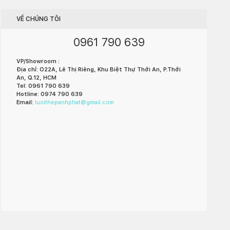
VỀ CHÚNG TÔI
0961 790 639
VP/Showroom :
Địa chỉ: O22A, Lê Thị Riêng, Khu Biệt Thự Thới An, P.Thới
An, Q.12, HCM
Tel: 0961 790 639
Hotline: 0974 790 639
Email:
luoithepanhphat@gmail.com