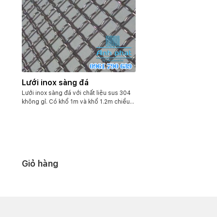
Lưới inox sàng đá
Lưới inox sàng đá với chất liệu sus 304
không gỉ. Có khổ 1m và khổ 1.2m chiều
dài 30m. Với kích thước ô lưới sợi lưới đa
dạng. Từ lỗ nhỏ 1mm, 2mm, 3mm, 4mm
,5mm hay lỗ trung bình như 10mm,
15mm, 20mm… Ngoài ra chúng tôi có
nhận sản xuất theo yêu cầu với kích
thước ô lưới khác.
Giỏ hàng