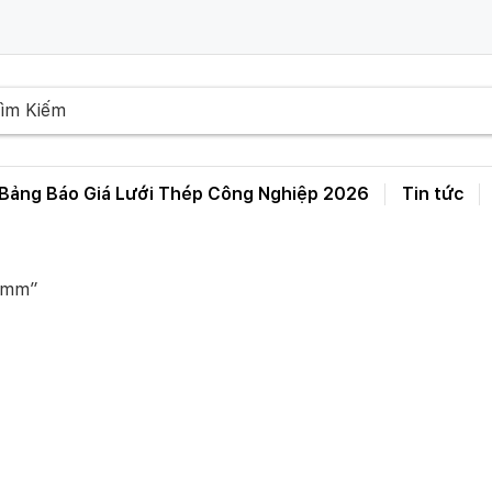
Bảng Báo Giá Lưới Thép Công Nghiệp 2026
Tin tức
Bảng Giá Lưới Thép Hàn D3 D4 D5 D6 – A50 A100 A150 A200 A250
 5mm”