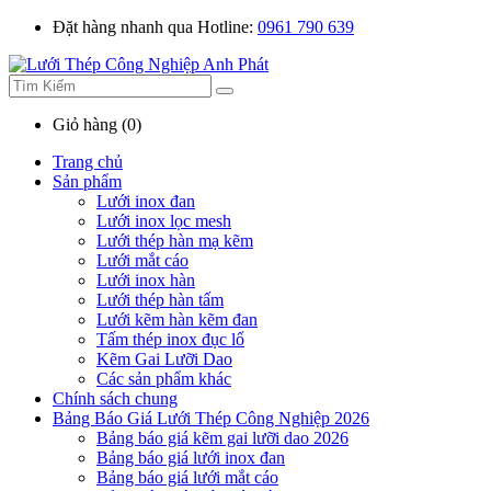
Đặt hàng nhanh qua Hotline:
0961 790 639
Giỏ hàng (0)
Trang chủ
Sản phẩm
Lưới inox đan
Lưới inox lọc mesh
Lưới thép hàn mạ kẽm
Lưới mắt cáo
Lưới inox hàn
Lưới thép hàn tấm
Lưới kẽm hàn kẽm đan
Tấm thép inox đục lổ
Kẽm Gai Lưỡi Dao
Các sản phẩm khác
Chính sách chung
Bảng Báo Giá Lưới Thép Công Nghiệp 2026
Bảng báo giá kẽm gai lưỡi dao 2026
Bảng báo giá lưới inox đan
Bảng báo giá lưới mắt cáo