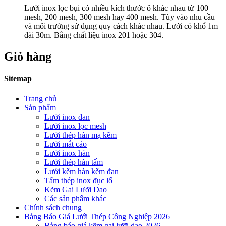
Lưới inox lọc bụi có nhiều kích thước ô khác nhau từ 100
mesh, 200 mesh, 300 mesh hay 400 mesh. Tùy vào nhu cầu
và môi trường sử dụng quy cách khác nhau. Lưới có khổ 1m
dài 30m. Bằng chất liệu inox 201 hoặc 304.
Giỏ hàng
Sitemap
Trang chủ
Sản phẩm
Lưới inox đan
Lưới inox lọc mesh
Lưới thép hàn mạ kẽm
Lưới mắt cáo
Lưới inox hàn
Lưới thép hàn tấm
Lưới kẽm hàn kẽm đan
Tấm thép inox đục lổ
Kẽm Gai Lưỡi Dao
Các sản phẩm khác
Chính sách chung
Bảng Báo Giá Lưới Thép Công Nghiệp 2026
Bảng báo giá kẽm gai lưỡi dao 2026