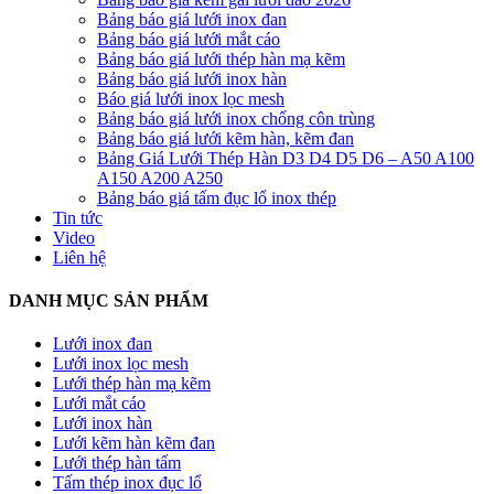
Bảng báo giá lưới inox đan
Bảng báo giá lưới mắt cáo
Bảng báo giá lưới thép hàn mạ kẽm
Bảng báo giá lưới inox hàn
Báo giá lưới inox lọc mesh
Bảng báo giá lưới inox chống côn trùng
Bảng báo giá lưới kẽm hàn, kẽm đan
Bảng Giá Lưới Thép Hàn D3 D4 D5 D6 – A50 A100
A150 A200 A250
Bảng báo giá tấm đục lổ inox thép
Tin tức
Video
Liên hệ
DANH MỤC SẢN PHẨM
Lưới inox đan
Lưới inox lọc mesh
Lưới thép hàn mạ kẽm
Lưới mắt cáo
Lưới inox hàn
Lưới kẽm hàn kẽm đan
Lưới thép hàn tấm
Tấm thép inox đục lổ