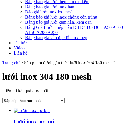
Bảng báo giá lưới thép hàn mạ kẽm
Bảng báo giá lưới inox hàn
Báo giá lưới inox lọc mesh
Bảng báo giá lưới inox chống côn trùng
Bảng báo giá lưới kẽm hàn, kẽm đan
Bảng Giá Lưới Thép Hàn D3 D4 D5 D6 – A50 A100
A150 A200 A250
Bảng báo giá tấm đục lổ inox thép
Tin tức
Video
Liên hệ
Trang chủ
/ Sản phẩm được gắn thẻ “lưới inox 304 180 mesh”
lưới inox 304 180 mesh
Hiển thị kết quả duy nhất
Lưới inox lọc bụi