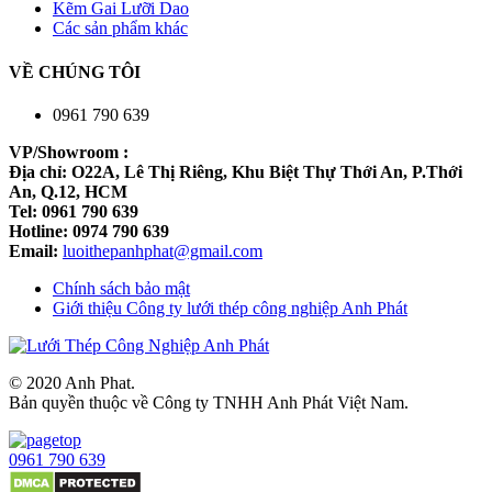
Kẽm Gai Lưỡi Dao
Các sản phẩm khác
VỀ CHÚNG TÔI
0961 790 639
VP/Showroom :
Địa chỉ: O22A, Lê Thị Riêng, Khu Biệt Thự Thới An, P.Thới
An, Q.12, HCM
Tel: 0961 790 639
Hotline: 0974 790 639
Email:
luoithepanhphat@gmail.com
Chính sách bảo mật
Giới thiệu Công ty lưới thép công nghiệp Anh Phát
© 2020 Anh Phat.
Bản quyền thuộc về Công ty TNHH Anh Phát Việt Nam.
0961 790 639