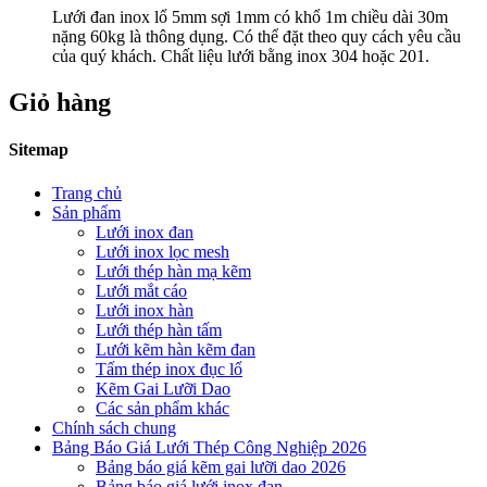
Lưới đan inox lổ 5mm sợi 1mm có khổ 1m chiều dài 30m
nặng 60kg là thông dụng. Có thể đặt theo quy cách yêu cầu
của quý khách. Chất liệu lưới bằng inox 304 hoặc 201.
Giỏ hàng
Sitemap
Trang chủ
Sản phẩm
Lưới inox đan
Lưới inox lọc mesh
Lưới thép hàn mạ kẽm
Lưới mắt cáo
Lưới inox hàn
Lưới thép hàn tấm
Lưới kẽm hàn kẽm đan
Tấm thép inox đục lổ
Kẽm Gai Lưỡi Dao
Các sản phẩm khác
Chính sách chung
Bảng Báo Giá Lưới Thép Công Nghiệp 2026
Bảng báo giá kẽm gai lưỡi dao 2026
Bảng báo giá lưới inox đan