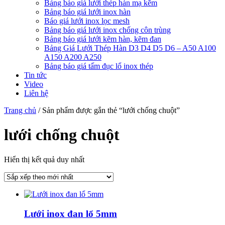
Bảng báo giá lưới thép hàn mạ kẽm
Bảng báo giá lưới inox hàn
Báo giá lưới inox lọc mesh
Bảng báo giá lưới inox chống côn trùng
Bảng báo giá lưới kẽm hàn, kẽm đan
Bảng Giá Lưới Thép Hàn D3 D4 D5 D6 – A50 A100
A150 A200 A250
Bảng báo giá tấm đục lổ inox thép
Tin tức
Video
Liên hệ
Trang chủ
/ Sản phẩm được gắn thẻ “lưới chống chuột”
lưới chống chuột
Hiển thị kết quả duy nhất
Lưới inox đan lổ 5mm