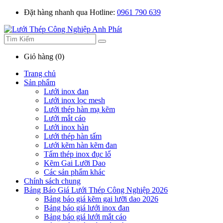
Đặt hàng nhanh qua Hotline:
0961 790 639
Giỏ hàng (0)
Trang chủ
Sản phẩm
Lưới inox đan
Lưới inox lọc mesh
Lưới thép hàn mạ kẽm
Lưới mắt cáo
Lưới inox hàn
Lưới thép hàn tấm
Lưới kẽm hàn kẽm đan
Tấm thép inox đục lổ
Kẽm Gai Lưỡi Dao
Các sản phẩm khác
Chính sách chung
Bảng Báo Giá Lưới Thép Công Nghiệp 2026
Bảng báo giá kẽm gai lưỡi dao 2026
Bảng báo giá lưới inox đan
Bảng báo giá lưới mắt cáo