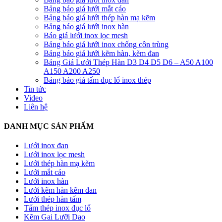
Bảng báo giá lưới mắt cáo
Bảng báo giá lưới thép hàn mạ kẽm
Bảng báo giá lưới inox hàn
Báo giá lưới inox lọc mesh
Bảng báo giá lưới inox chống côn trùng
Bảng báo giá lưới kẽm hàn, kẽm đan
Bảng Giá Lưới Thép Hàn D3 D4 D5 D6 – A50 A100
A150 A200 A250
Bảng báo giá tấm đục lổ inox thép
Tin tức
Video
Liên hệ
DANH MỤC SẢN PHẨM
Lưới inox đan
Lưới inox lọc mesh
Lưới thép hàn mạ kẽm
Lưới mắt cáo
Lưới inox hàn
Lưới kẽm hàn kẽm đan
Lưới thép hàn tấm
Tấm thép inox đục lổ
Kẽm Gai Lưỡi Dao