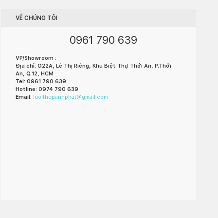
VỀ CHÚNG TÔI
0961 790 639
VP/Showroom :
Địa chỉ: O22A, Lê Thị Riêng, Khu Biệt Thự Thới An, P.Thới
An, Q.12, HCM
Tel: 0961 790 639
Hotline: 0974 790 639
Email:
luoithepanhphat@gmail.com