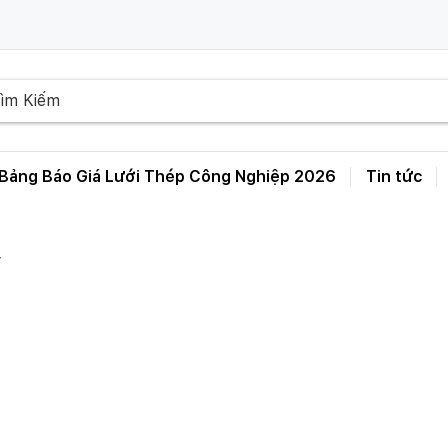
Bảng Báo Giá Lưới Thép Công Nghiệp 2026
Tin tức
Bảng Giá Lưới Thép Hàn D3 D4 D5 D6 – A50 A100 A150 A200 A250
”