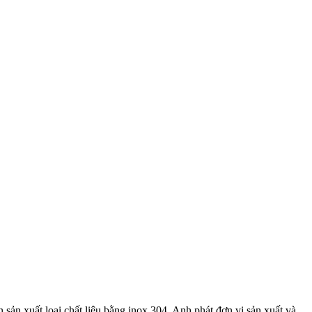
ản xuất loại chất liệu bằng inox 304. Anh phát đơn vị sản xuất và