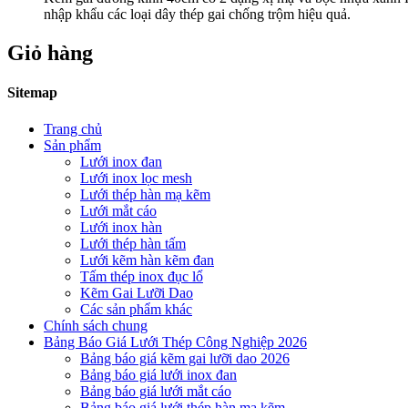
nhập khẩu các loại dây thép gai chống trộm hiệu quả.
Giỏ hàng
Sitemap
Trang chủ
Sản phẩm
Lưới inox đan
Lưới inox lọc mesh
Lưới thép hàn mạ kẽm
Lưới mắt cáo
Lưới inox hàn
Lưới thép hàn tấm
Lưới kẽm hàn kẽm đan
Tấm thép inox đục lổ
Kẽm Gai Lưỡi Dao
Các sản phẩm khác
Chính sách chung
Bảng Báo Giá Lưới Thép Công Nghiệp 2026
Bảng báo giá kẽm gai lưỡi dao 2026
Bảng báo giá lưới inox đan
Bảng báo giá lưới mắt cáo
Bảng báo giá lưới thép hàn mạ kẽm