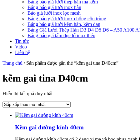
Bảng báo giá lưới thép hàn mạ kẽm
Bảng báo giá lưới inox hàn
Báo giá lưới inox lọc mesh
Bảng báo giá lưới inox chống côn trùng
Bảng báo giá lưới kẽm hàn, kẽm đan
Bảng Giá Lưới Thép Hàn D3 D4 D5 D6 – A50 A100 A
Bảng báo giá tấm đục lổ inox thép
Tin tức
Video
Liên hệ
Trang chủ
/ Sản phẩm được gắn thẻ “kẽm gai tina D40cm”
kẽm gai tina D40cm
Hiển thị kết quả duy nhất
Kẽm gai đường kính 40cm
Kẽm gai đường kính 40cm có 2 dạng xị mạ và bọc nhựa xanh PVC