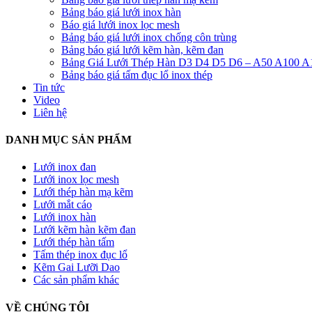
Bảng báo giá lưới inox hàn
Báo giá lưới inox lọc mesh
Bảng báo giá lưới inox chống côn trùng
Bảng báo giá lưới kẽm hàn, kẽm đan
Bảng Giá Lưới Thép Hàn D3 D4 D5 D6 – A50 A100 A
Bảng báo giá tấm đục lổ inox thép
Tin tức
Video
Liên hệ
DANH MỤC SẢN PHẨM
Lưới inox đan
Lưới inox lọc mesh
Lưới thép hàn mạ kẽm
Lưới mắt cáo
Lưới inox hàn
Lưới kẽm hàn kẽm đan
Lưới thép hàn tấm
Tấm thép inox đục lổ
Kẽm Gai Lưỡi Dao
Các sản phẩm khác
VỀ CHÚNG TÔI