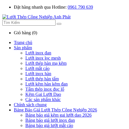
Đặt hàng nhanh qua Hotline:
0961 790 639
Giỏ hàng (0)
Trang chủ
Sản phẩm
Lưới inox đan
Lưới inox lọc mesh
Lưới thép hàn mạ kẽm
Lưới mắt cáo
Lưới inox hàn
Lưới thép hàn tấm
Lưới kẽm hàn kẽm đan
Tấm thép inox đục lổ
Kẽm Gai Lưỡi Dao
Các sản phẩm khác
Chính sách chung
Bảng Báo Giá Lưới Thép Công Nghiệp 2026
Bảng báo giá kẽm gai lưỡi dao 2026
Bảng báo giá lưới inox đan
Bảng báo giá lưới mắt cáo