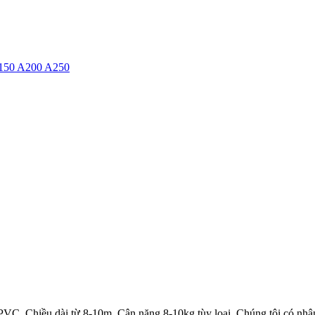
150 A200 A250
. Chiều dài từ 8-10m. Cân nặng 8-10kg tùy loại. Chúng tôi có nhận s