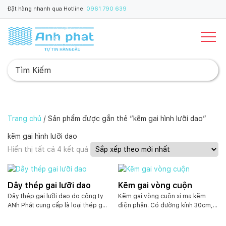
Đặt hàng nhanh qua Hotline:
0961 790 639
Trang chủ
/ Sản phẩm được gắn thẻ “kẽm gai hình lưỡi dao”
kẽm gai hình lưỡi dao
Đ
Hiển thị tất cả 4 kết quả
ã
s
ắ
Dây thép gai lưỡi dao
Kẽm gai vòng cuộn
p
Dây thép gai lưỡi dao do công ty
Kẽm gai vòng cuộn xi mạ kẽm
x
ANh Phát cung cấp là loại thép gai
điện phân. Có đường kính 30cm,
ế
dạng cuộn tròn, bung ra như lò
40cm, 50cm, 60cm, 80cm,
p
xo, với nhiều loại đường kính vòng
90cm. Khối lượng cuộn từ 9~10kg.