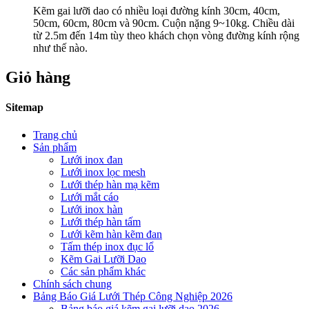
Kẽm gai lưỡi dao có nhiều loại đường kính 30cm, 40cm,
50cm, 60cm, 80cm và 90cm. Cuộn nặng 9~10kg. Chiều dài
từ 2.5m đến 14m tùy theo khách chọn vòng đường kính rộng
như thế nào.
Giỏ hàng
Sitemap
Trang chủ
Sản phẩm
Lưới inox đan
Lưới inox lọc mesh
Lưới thép hàn mạ kẽm
Lưới mắt cáo
Lưới inox hàn
Lưới thép hàn tấm
Lưới kẽm hàn kẽm đan
Tấm thép inox đục lổ
Kẽm Gai Lưỡi Dao
Các sản phẩm khác
Chính sách chung
Bảng Báo Giá Lưới Thép Công Nghiệp 2026
Bảng báo giá kẽm gai lưỡi dao 2026