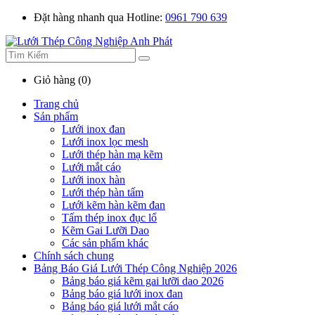
Đặt hàng nhanh qua Hotline:
0961 790 639
Giỏ hàng (0)
Trang chủ
Sản phẩm
Lưới inox đan
Lưới inox lọc mesh
Lưới thép hàn mạ kẽm
Lưới mắt cáo
Lưới inox hàn
Lưới thép hàn tấm
Lưới kẽm hàn kẽm đan
Tấm thép inox đục lổ
Kẽm Gai Lưỡi Dao
Các sản phẩm khác
Chính sách chung
Bảng Báo Giá Lưới Thép Công Nghiệp 2026
Bảng báo giá kẽm gai lưỡi dao 2026
Bảng báo giá lưới inox đan
Bảng báo giá lưới mắt cáo