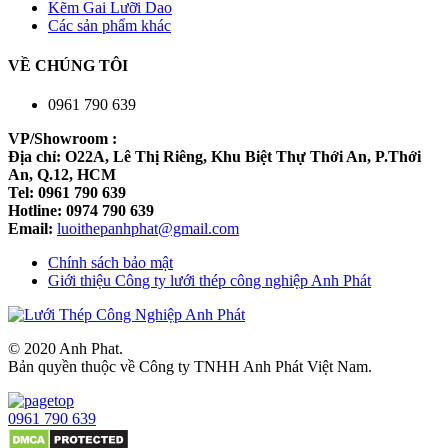
Kẽm Gai Lưỡi Dao
Các sản phẩm khác
VỀ CHÚNG TÔI
0961 790 639
VP/Showroom :
Địa chỉ: O22A, Lê Thị Riêng, Khu Biệt Thự Thới An, P.Thới
An, Q.12, HCM
Tel: 0961 790 639
Hotline: 0974 790 639
Email:
luoithepanhphat@gmail.com
Chính sách bảo mật
Giới thiệu Công ty lưới thép công nghiệp Anh Phát
© 2020 Anh Phat.
Bản quyền thuộc về Công ty TNHH Anh Phát Việt Nam.
0961 790 639