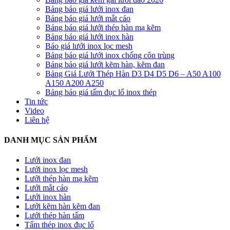
Bảng báo giá lưới inox đan
Bảng báo giá lưới mắt cáo
Bảng báo giá lưới thép hàn mạ kẽm
Bảng báo giá lưới inox hàn
Báo giá lưới inox lọc mesh
Bảng báo giá lưới inox chống côn trùng
Bảng báo giá lưới kẽm hàn, kẽm đan
Bảng Giá Lưới Thép Hàn D3 D4 D5 D6 – A50 A100
A150 A200 A250
Bảng báo giá tấm đục lổ inox thép
Tin tức
Video
Liên hệ
DANH MỤC SẢN PHẨM
Lưới inox đan
Lưới inox lọc mesh
Lưới thép hàn mạ kẽm
Lưới mắt cáo
Lưới inox hàn
Lưới kẽm hàn kẽm đan
Lưới thép hàn tấm
Tấm thép inox đục lổ