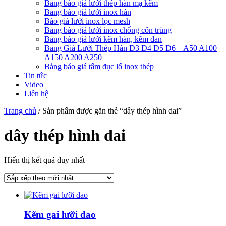
Bảng báo giá lưới thép hàn mạ kẽm
Bảng báo giá lưới inox hàn
Báo giá lưới inox lọc mesh
Bảng báo giá lưới inox chống côn trùng
Bảng báo giá lưới kẽm hàn, kẽm đan
Bảng Giá Lưới Thép Hàn D3 D4 D5 D6 – A50 A100
A150 A200 A250
Bảng báo giá tấm đục lổ inox thép
Tin tức
Video
Liên hệ
Trang chủ
/ Sản phẩm được gắn thẻ “dây thép hình dai”
dây thép hình dai
Hiển thị kết quả duy nhất
Kẽm gai lưỡi dao