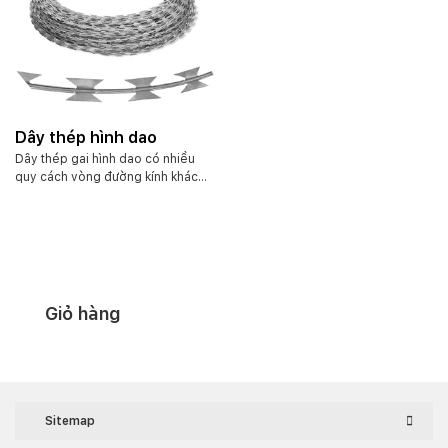
Dây thép hình dao
Dây thép gai hình dao có nhiều
quy cách vòng đường kính khác
nhau như: Vòng 3 tấc, 4 tấc, 5 tấc,
6 tấc, 8 tấc, 9 tấc. Cuộn nặng 9-
10kg, Chất liệu xi mạ kẽm. Chiều
dài cuộn tùy theo đường kính
vòng mà từ 2.5m – 14m. Ngoài ra
chúng tôi còn cung cấp loại kẽm
gai hình dao bọc nhựa PVC giúp
Giỏ hàng
kéo dài thời gian sử dụng được lâu
hơn.
Sitemap