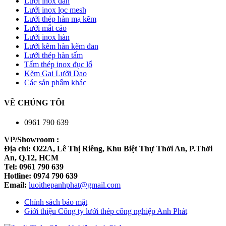
Lưới inox đan
Lưới inox lọc mesh
Lưới thép hàn mạ kẽm
Lưới mắt cáo
Lưới inox hàn
Lưới kẽm hàn kẽm đan
Lưới thép hàn tấm
Tấm thép inox đục lổ
Kẽm Gai Lưỡi Dao
Các sản phẩm khác
VỀ CHÚNG TÔI
0961 790 639
VP/Showroom :
Địa chỉ: O22A, Lê Thị Riêng, Khu Biệt Thự Thới An, P.Thới
An, Q.12, HCM
Tel: 0961 790 639
Hotline: 0974 790 639
Email:
luoithepanhphat@gmail.com
Chính sách bảo mật
Giới thiệu Công ty lưới thép công nghiệp Anh Phát