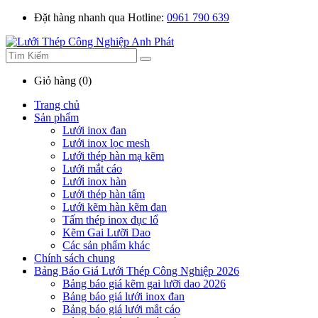
Đặt hàng nhanh qua Hotline:
0961 790 639
Giỏ hàng (0)
Trang chủ
Sản phẩm
Lưới inox đan
Lưới inox lọc mesh
Lưới thép hàn mạ kẽm
Lưới mắt cáo
Lưới inox hàn
Lưới thép hàn tấm
Lưới kẽm hàn kẽm đan
Tấm thép inox đục lổ
Kẽm Gai Lưỡi Dao
Các sản phẩm khác
Chính sách chung
Bảng Báo Giá Lưới Thép Công Nghiệp 2026
Bảng báo giá kẽm gai lưỡi dao 2026
Bảng báo giá lưới inox đan
Bảng báo giá lưới mắt cáo