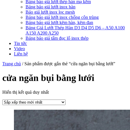
Bảng báo giá lưới thép hàn mạ kẽm
Bảng báo giá lưới inox hàn
Báo giá lưới inox lọc mesh
Bảng báo giá lưới inox chống côn trùng
Bảng báo giá lưới kẽm hàn, kẽm đan
Bảng Giá Lưới Thép Hàn D3 D4 D5 D6 – A50 A100
A150 A200 A250
Bảng báo giá tấm đục lổ inox thép
Tin tức
Video
Liên hệ
Trang chủ
/ Sản phẩm được gắn thẻ “cửa ngăn bụi bằng lưới”
cửa ngăn bụi bằng lưới
Hiển thị kết quả duy nhất