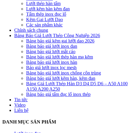
Lưới thép hàn tấm
Lưới kẽm hàn kẽm đan
Tấm thép inox đục lổ
Kẽm Gai Lưỡi Dao
Các sản phẩm khác
Chính sách chung
Bảng Báo Giá Lưới Thép Công Nghiệp 2026
Bảng báo giá kẽm gai lưỡi dao 2026
Bảng báo giá lưới inox đan
Bảng báo giá lưới mắt cáo
Bảng báo giá lưới thép hàn mạ kẽm
Bảng báo giá lưới inox hàn
Báo giá lưới inox lọc mesh
Bảng báo giá lưới inox chống côn trùng
Bảng báo giá lưới kẽm hàn, kẽm đan
Bảng Giá Lưới Thép Hàn D3 D4 D5 D6 – A50 A100
A150 A200 A250
Bảng báo giá tấm đục lổ inox thép
Tin tức
Video
Liên hệ
DANH MỤC SẢN PHẨM