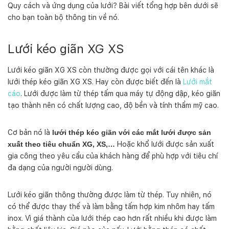
s
Quy cách và ứng dụng của lưới? Bài viết tổng hợp bên dưới sẽ
ố
cho bạn toàn bộ thông tin về nó.
l
ư
Lưới kéo giãn XG XS
ợ
n
g
Lưới kéo giãn XG XS còn thường được gọi với cái tên khác là
lưới thép kéo giãn XG XS. Hay còn được biết đến là
Lưới mắt
cáo
. Lưới được làm từ thép tấm qua máy tự động dập, kéo giãn
tạo thành nên có chất lượng cao, độ bền và tính thẩm mỹ cao.
Cơ bản nó là
lưới thép kéo giãn với các mắt lưới được sản
xuất theo tiêu chuẩn XG, XS,…
Hoặc khổ lưới được sản xuất
gia công theo yêu cẩu của khách hàng để phù hợp với tiêu chí
đa dạng của người người dùng.
Lưới kéo giãn thông thường được làm từ thép. Tuy nhiên, nó
có thể được thay thế và làm bằng tấm hợp kim nhôm hay tấm
inox. Vì giá thành của lưới thép cao hơn rất nhiều khi được làm