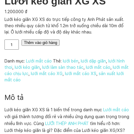
Lưới kéo giãn XG XS
1.200.000
₫
Lưới kéo giãn XG XS do trực tiếp công ty Anh Phát sản xuất.
theo nhiều quy cách từ khổ 1.2m trở xuống chiều dài 10m đổ
lại. Ô lưới nhiều cấp độ và độ dày khác nhau.
L
Thêm vào giỏ hàng
ư
ớ
i
Danh mục:
Lưới mắt cáo
Thẻ:
lưới bén
,
lưới dập giãn
,
lưới hình
k
thoi
,
lưới kéo giãn
,
lưới làm sàn thao tác
,
lưới mắt cáo
,
lưới mắt
é
cáo chịu lực
,
lưới mắt cáo XG
,
lưới mắt cáo XS
,
sản xuất lưới
o
mắt cáo
g
i
Mô tả
ã
n
Lưới kéo giãn XG XS là 1 biến thế trong danh mục
Lưới mắt cáo
X
với giá thành tương đối rẻ và nhiều ứng dụng quan trọng trong
G
nhiều lĩnh vực. Cùng
LƯỚI THÉP ANH PHÁT
tìm hiểu rõ hơn:
X
S
Lưới thép kéo giãn là gì? Đặc điểm của Lưới kéo giãn XG/XS?