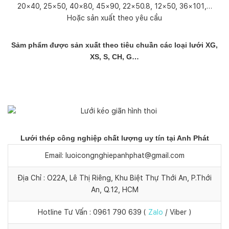
20×40, 25×50, 40×80, 45×90, 22×50.8, 12×50, 36×101,…
Hoặc sản xuất theo yêu cầu
Sảm phẩm được sản xuất theo tiêu chuần các loại lưới XG,
XS, S, CH, G…
Lưới thép công nghiệp chất lượng uy tín tại Anh Phát
Email: luoicongnghiepanhphat@gmail.com
Địa Chỉ : O22A, Lê Thị Riêng, Khu Biệt Thự Thới An, P.Thới
An, Q.12, HCM
Hotline Tư Vấn : 0961 790 639 (
Zalo
/ Viber )