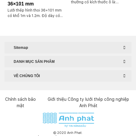
thường có kích thước ô là:
36×101 mm
6x12mm, 7x12mm, 9x12mm,
Lưới thép hình thoi 36×101 mm
10x20mm, 15x30mm… Có khổ
có khổ 1m và 1.2m. Độ dày có
1m và 1.2m chiều dài cuộn kéo
sẵn là 3×3, 4.5×5, hoặc 5x5mm.
dài 10m. Ngoài ra chúng tôi có
Chiều dài cuộn 10m có nhận đặt
nhận đặt hàng theo yêu cầu khổ
hàng dạng tấm.
từ 1.2m trở xuống. và độ dày từ
0.4mm – 3mm… Các chất liệu
như thép đen SS400, Inox Sus
Sitemap
304….vv.
DANH MỤC SẢN PHẨM
VỀ CHÚNG TÔI
Chính sách bảo
Giới thiệu Công ty lưới thép công nghiệp
mật
Anh Phát
© 2020 Anh Phat.