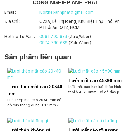
CÔNG NGHIỆP ANH PHÁT
Email :
luoithepanhphat@gmail.com
Địa Chỉ :
O22A, Lê Thị Riêng, Khu Biệt Thự Thới An,
P.Thới An, Q.12, HCM
Hotline Tư Vấn :
0961 790 639
(Zalo/Viber)
0974 790 639
(Zalo/Viber)
Sản phẩm liên quan
Lưới mắt cáo 45×90 mm
Lưới thép mắt cáo 20×40
Lưới mắt cáo hay lưới thép hình
thoi ô 45x90mm. Có độ dày phổ
mm
biến bao gồm dày 3mm,
Lưới thép mắt cáo 20x40mm có
3x5mm, 4mm, 5mm. Khổ 1m và
độ dày thông dụng là 1.5mm và
1.2m. Nhận đặt làm theo quy
2mm. Có nhận đặt hàng theo
cách yêu cầu. Chất liệu sắt đen
quy cách yêu cầu. Chất liệu có
có sẵn
sẵn là thép đen. Vẫn nhận sản
xuất lưới mắt cáo bằng inox
Lưới thép không gỉ
Lưới mắt cáo tô tường