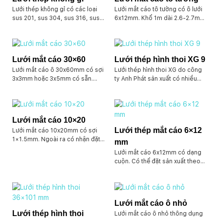
Lưới thép không gỉ có các loại
Lưới mắt cáo tô tường có ô lưới
sus 201, sus 304, sus 316, sus
6x12mm. Khổ 1m dài 2.6-2.7m
430… Lưới các dạng như lưới
cuộn nhỏ. Cuộn lớn khổ 1m dài
đan, lưới hàn, lưới đục lỗ, lưới
90m.
băng tải, lưới mắt cáo inox
Lưới mắt cáo 30×60
Lưới thép hình thoi XG 9
Lưới mắt cáo ô 30x60mm có sợi
Lưới thép hình thoi XG do công
3x3mm hoặc 3x5mm có sẵn.
ty Anh Phát sản xuất có nhiều
Khổ 1m và 1.2m chiều dài cuộn
quy cách khác nhau. Khổ 1m hay
10m. Chất liệu bằng thép đen.
1.2m dài 10m/cuộn. Ngoài ra
Hàng có thể nhận đặt theo yêu
chúng tôi có nhận đặt hàng theo
cầu dạng tấm, dạng cuộn theo
yêu cầu các quy cách khác. Chất
Lưới mắt cáo 10×20
khổ. Và kích thước sợi tùy biến
liệu bằng sắt đen, inox .v.v… Báo
Lưới thép mắt cáo 6×12
Lưới mắt cáo 10x20mm có sợi
của khách hàng.
giá sản xuất tại xưởng.
1×1.5mm. Ngoài ra có nhận đặt
mm
hàng sản xuất theo quy cách sợi
Lưới mắt cáo 6x12mm có dạng
2mm hoặc lớn hơn. Hàng có sẵn
cuộn. Có thể đặt sản xuất theo
bằng thép đen. Có khổ 1m và
yêu cầu. Đối với lưới dùng để tô
1.2m, cuộn dài 10m.
tường. Hàng có sẵn khổ 1m dài
3.5m-5m.
Lưới mắt cáo ô nhỏ
Lưới thép hình thoi
Lưới mắt cáo ô nhỏ thông dụng