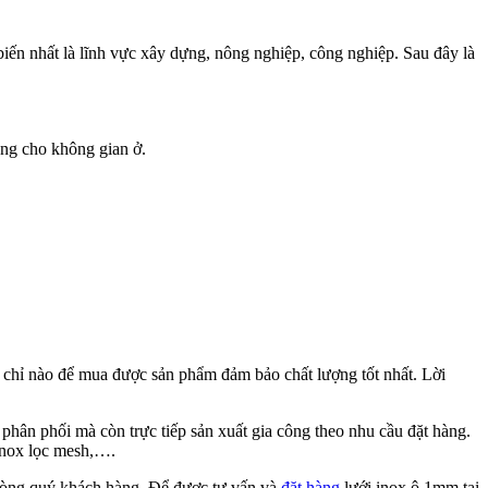
iến nhất là lĩnh vực xây dựng, nông nghiệp, công nghiệp. Sau đây là
áng cho không gian ở.
a chỉ nào để mua được sản phẩm đảm bảo chất lượng tốt nhất. Lời
phân phối mà còn trực tiếp sản xuất gia công theo nhu cầu đặt hàng.
 inox lọc mesh,….
i lòng quý khách hàng. Để được tư vấn và
đặt hàng
lưới inox ô 1mm tại