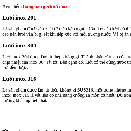
Xem thêm
Bảng báo giá lưới inox
Lưới inox 201
Là sản phẩm được sản xuất từ thép kéo nguội. Cấu tạo của lưới có t
cao nên lưới vẫn bị gỉ sét khi tiếp xúc với môi trường nước. Và bị ă
Lưới inox 304
Lưới inox 304 được làm từ thép không gỉ. Thành phần cấu tạo của 
chịu nhiệt của inox 304 rất tốt. Bên cạnh đó, lưới có thể dùng được
trời đều được.
Lưới inox 316
Là sản phẩm được làm từ thép không gỉ SUS316, một trong những i
inox, inox 316 là vật liệu có khả năng chống ăn mòn tốt nhất. Dù tro
trường khắc nghiệt nhất.