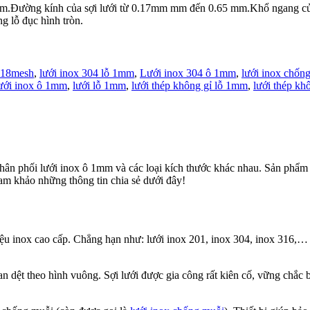
mm.Đường kính của sợi lưới từ 0.17mm mm đến 0.65 mm.Khổ ngang của
g lỗ đục hình tròn.
4 18mesh
,
lưới inox 304 lỗ 1mm
,
Lưới inox 304 ô 1mm
,
lưới inox chống
ưới inox ô 1mm
,
lưới lỗ 1mm
,
lưới thép không gỉ lỗ 1mm
,
lưới thép kh
 phân phối lưới inox ô 1mm và các loại kích thước khác nhau. Sản phẩm
ham khảo những thông tin chia sẻ dưới đây!
ệu inox cao cấp. Chẳng hạn như: lưới inox 201, inox 304, inox 316,… Đâ
n dệt theo hình vuông. Sợi lưới được gia công rất kiên cố, vững chắc 