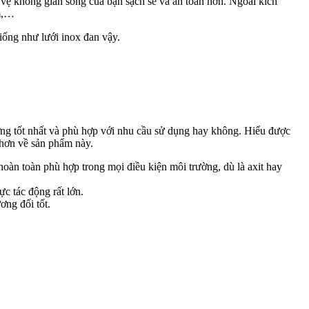
o vệ không gian sống của bạn sạch sẽ và an toàn hơn. Ngoài kích
mm,…
iống như lưới inox đan vậy.
ợng tốt nhất và phù hợp với nhu cầu sử dụng hay không. Hiểu được
 hơn về sản phẩm này.
hoàn toàn phù hợp trong mọi điều kiện môi trường, dù là axit hay
ực tác động rất lớn.
ơng đối tốt.