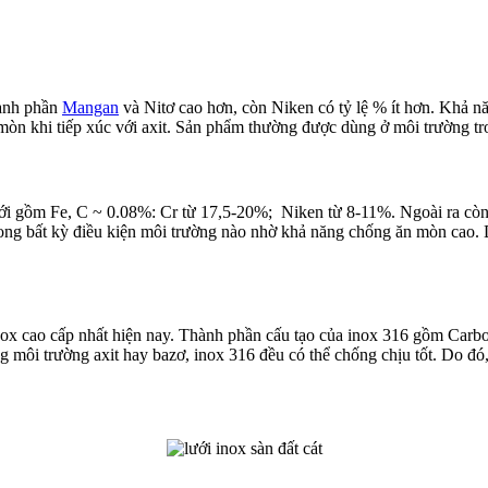
hành phần
Mangan
và Nitơ cao hơn, còn Niken có tỷ lệ % ít hơn. Khả n
n mòn khi tiếp xúc với axit. Sản phẩm thường được dùng ở môi trường tr
lưới gồm Fe, C ~ 0.08%: Cr từ 17,5-20%; Niken từ 8-11%. Ngoài ra 
 trong bất kỳ điều kiện môi trường nào nhờ khả năng chống ăn mòn cao. 
nox cao cấp nhất hiện nay. Thành phần cấu tạo của inox 316 gồm Ca
ng môi trường axit hay bazơ, inox 316 đều có thể chống chịu tốt. Do đ