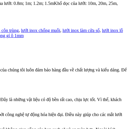
 lưới: 0.8m; 1m; 1.2m; 1.5mKhổ dọc của lưới: 10m, 20m, 25m,
 côn trùng
,
lưới inox chống muỗi
,
lưới inox làm cửa sổ
,
lưới inox lỗ
ông gỉ ô 1mm
 của chúng tôi luôn đảm bảo hàng đầu về chất lượng và kiểu dáng. Để
y là những vật liệu có độ bền rất cao, chịu lực tốt. Vì thế, khách
bởi công nghệ tự động hóa hiện đại. Điều này giúp cho các mắt lưới