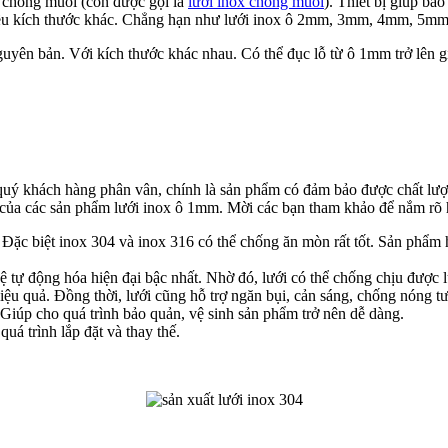
 chống muỗi (còn được gọi là
lưới inox chống muỗi
). Thiết bị giúp bả
hiều kích thước khác. Chẳng hạn như lưới inox ô 2mm, 3mm, 4mm, 5
guyên bản. Với kích thước khác nhau. Có thể đục lỗ từ ô 1mm trở lên g
 quý khách hàng phân vân, chính là sản phẩm có đảm bảo được chất lư
i của các sản phẩm lưới inox ô 1mm. Mời các bạn tham khảo để nắm rõ
. Đặc biệt inox 304 và inox 316 có thể chống ăn mòn rất tốt. Sản phẩm 
ệ tự động hóa hiện đại bậc nhất. Nhờ đó, lưới có thể chống chịu được l
u quả. Đồng thời, lưới cũng hỗ trợ ngăn bụi, cản sáng, chống nóng tư
 Giúp cho quá trình bảo quản, vệ sinh sản phẩm trở nên dễ dàng.
uá trình lắp đặt và thay thế.