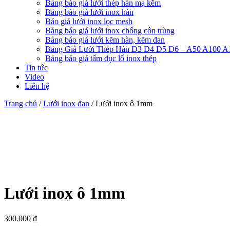
Bảng báo giá lưới thép hàn mạ kẽm
Bảng báo giá lưới inox hàn
Báo giá lưới inox lọc mesh
Bảng báo giá lưới inox chống côn trùng
Bảng báo giá lưới kẽm hàn, kẽm đan
Bảng Giá Lưới Thép Hàn D3 D4 D5 D6 – A50 A100 A
Bảng báo giá tấm đục lổ inox thép
Tin tức
Video
Liên hệ
Trang chủ
/
Lưới inox đan
/ Lưới inox ô 1mm
Lưới inox ô 1mm
300.000
₫