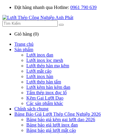
Đặt hàng nhanh qua Hotline:
0961 790 639
Giỏ hàng (0)
Trang chủ
Sản phẩm
Lưới inox đan
Lưới inox lọc mesh
Lưới thép hàn mạ kẽm
Lưới mắt cáo
Lưới inox hàn
Lưới thép hàn tấm
Lưới kẽm hàn kẽm đan
Tấm thép inox đục lổ
Kẽm Gai Lưỡi Dao
Các sản phẩm khác
Chính sách chung
Bảng Báo Giá Lưới Thép Công Nghiệp 2026
Bảng báo giá kẽm gai lưỡi dao 2026
Bảng báo giá lưới inox đan
Bảng báo giá lưới mắt cáo