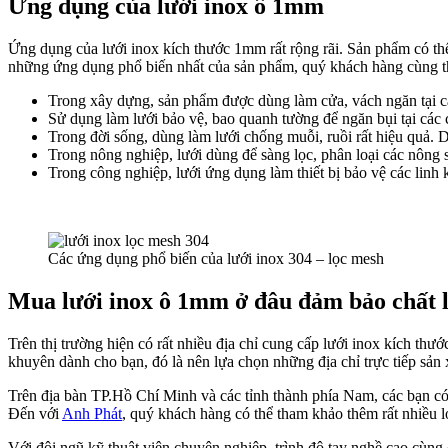
Ứng dụng của lưới inox ô 1mm
Ứng dụng của lưới inox kích thước 1mm rất rộng rãi. Sản phẩm có thể
những ứng dụng phổ biến nhất của sản phẩm, quý khách hàng cùng 
Trong xây dựng, sản phẩm được dùng làm cửa, vách ngăn tại cá
Sử dụng làm lưới bảo vệ, bao quanh tường để ngăn bụi tại cá
Trong đời sống, dùng làm lưới chống muỗi, ruồi rất hiệu quả. 
Trong nông nghiệp, lưới dùng để sàng lọc, phân loại các nông s
Trong công nghiệp, lưới ứng dụng làm thiết bị bảo vệ các linh 
Các ứng dụng phổ biến của lưới inox 304 – lọc mesh
Mua lưới inox ô 1mm ở đâu đảm bảo chất 
Trên thị trường hiện có rất nhiều địa chỉ cung cấp lưới inox kích t
khuyên dành cho bạn, đó là nên lựa chọn những địa chỉ trực tiếp sản
Trên địa bàn TP.Hồ Chí Minh và các tỉnh thành phía Nam, các bạn có 
Đến với
Anh Phát
, quý khách hàng có thể tham khảo thêm rất nhiều l
Với đội ngũ kỹ thuật viên chuyên nghiệp, trình độ tay nghề cao cùn