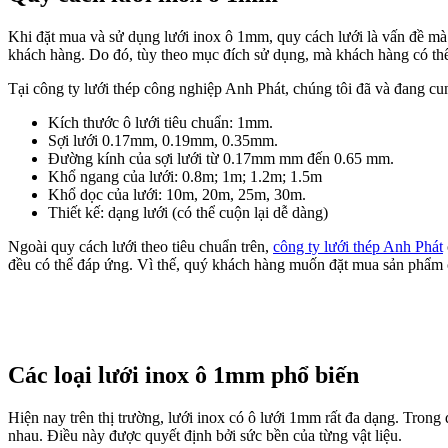
Khi đặt mua và sử dụng lưới inox ô 1mm, quy cách lưới là vấn đề mà
khách hàng. Do đó, tùy theo mục đích sử dụng, mà khách hàng có t
Tại công ty lưới thép công nghiệp Anh Phát, chúng tôi đã và đang c
Kích thước ô lưới tiêu chuẩn: 1mm.
Sợi lưới 0.17mm, 0.19mm, 0.35mm.
Đường kính của sợi lưới từ 0.17mm mm đến 0.65 mm.
Khổ ngang của lưới: 0.8m; 1m; 1.2m; 1.5m
Khổ dọc của lưới: 10m, 20m, 25m, 30m.
Thiết kế: dạng lưới (có thể cuộn lại dễ dàng)
Ngoài quy cách lưới theo tiêu chuẩn trên,
công ty lưới thép Anh Phát
đều có thể đáp ứng. Vì thế, quý khách hàng muốn đặt mua sản phẩm ch
Các loại lưới inox ô 1mm phổ biến
Hiện nay trên thị trường, lưới inox có ô lưới 1mm rất đa dạng. Trong 
nhau. Điều này được quyết định bởi sức bền của từng vật liệu.