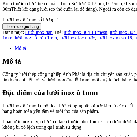
Kích thước ô lưới tiêu chuẩn: 1mm.Sợi lưới 0.17mm, 0.19mm, 0.35
30mThiết kế: dạng lưới (có thể cuộn lại dễ dàng). Ngoài ra còn có dạn
Lưới inox ô 1mm số lượng
Thêm vào giỏ hàng
Danh mục:
Lưới inox đan
Thẻ:
lưới inox 304 18 mesh
,
lưới inox 30
1mm
,
lưới inox lỗ tròn 1mm
,
lưới inox lọc nước
,
lưới inox mesh 18
,
l
Mô tả
Mô tả
Công ty lưới thép công nghiệp Anh Phát là địa chỉ chuyên sản xuất,
tìm hiểu chi tiết hơn về lưới inox đục lỗ 1mm, mời quý khách hàng t
Đặc điểm của lưới inox ô 1mm
Lưới inox ô 1mm là một loại lưới công nghiệp được làm từ các chất li
hàng hoàn toàn yên tâm về tuổi thọ của sản phẩm.
Loại lưới inox này, ô lưới có kích thước nhỏ 1mm. Các ô lưới được đa
không bị xô lệch trong quá trình sử dụng.