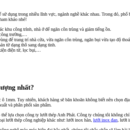
 sử dụng trong nhiều lĩnh vực, ngành nghề khác nhau. Trong đó, phổ b
tham khảo nhé!
c khu công trình, nhà ở để ngăn côn trùng và giảm tiếng ồn.
c công trường,…
Dùng để trang trí nhà cửa, vừa ngăn côn trùng, ngăn bụi vừa tạo độ tho
ản từ dạng thô sang dạng tinh.
kiện điện tử, lọc bụi,…
lượng nhất?
hước ô 1mm. Tuy nhiên, khách hàng sẽ băn khoăn không biết nên chọn đị
 xuất và phân phối sản phẩm.
thể lựa chọn công ty lưới thép Anh Phát. Công ty chúng tôi không chỉ 
oại lưới thép công nghiệp khác như: lưới inox hàn,
lưới inox đan
, lưới
g công nghệ máy móc hiện đại bậc nhất, chúng tôi chắc chắn sẽ làm hà