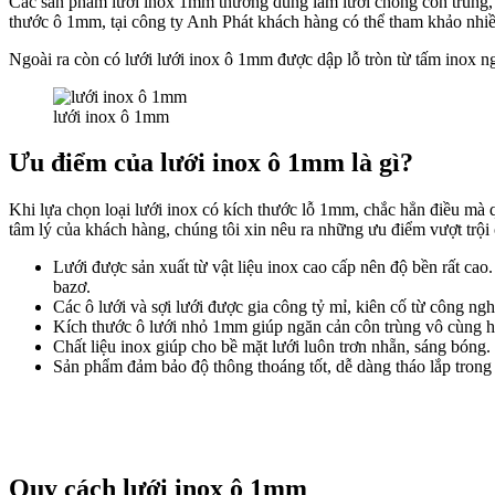
Các sản phẩm lưới inox 1mm thường dùng làm lưới chống côn trùng,
thước ô 1mm, tại công ty Anh Phát khách hàng có thể tham khảo n
Ngoài ra còn có lưới lưới inox ô 1mm được dập lỗ tròn từ tấm inox n
lưới inox ô 1mm
Ưu điểm của lưới inox ô 1mm là gì?
Khi lựa chọn loại lưới inox có kích thước lỗ 1mm, chắc hẳn điều mà
tâm lý của khách hàng, chúng tôi xin nêu ra những ưu điểm vượt trộ
Lưới được sản xuất từ vật liệu inox cao cấp nên độ bền rất cao
bazơ.
Các ô lưới và sợi lưới được gia công tỷ mỉ, kiên cố từ công ngh
Kích thước ô lưới nhỏ 1mm giúp ngăn cản côn trùng vô cùng hiệ
Chất liệu inox giúp cho bề mặt lưới luôn trơn nhẵn, sáng bóng.
Sản phẩm đảm bảo độ thông thoáng tốt, dễ dàng tháo lắp trong q
Quy cách lưới inox ô 1mm