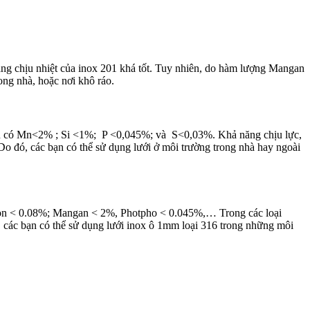
ăng chịu nhiệt của inox 201 khá tốt. Tuy nhiên, do hàm lượng Mangan
ong nhà, hoặc nơi khô ráo.
còn có Mn<2% ; Si <1%; P <0,045%; và S<0,03%. Khả năng chịu lực,
Do đó, các bạn có thể sử dụng lưới ở môi trường trong nhà hay ngoài
rbon < 0.08%; Mangan < 2%, Photpho < 0.045%,… Trong các loại
ó, các bạn có thể sử dụng lưới inox ô 1mm loại 316 trong những môi