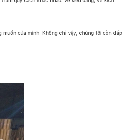
 trăm quy cách khác nhau. Về kiểu dáng, về kích
g muốn của mình. Không chỉ vậy, chúng tôi còn đáp