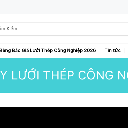
Bảng Báo Giá Lưới Thép Công Nghiệp 2026
Tin tức
Bảng Giá Lưới Thép Hàn D3 D4 D5 D6 – A50 A100 A150 A200 A250
TY LƯỚI THÉP CÔNG 