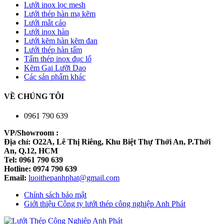
Lưới inox lọc mesh
Lưới thép hàn mạ kẽm
Lưới mắt cáo
Lưới inox hàn
Lưới kẽm hàn kẽm đan
Lưới thép hàn tấm
Tấm thép inox đục lổ
Kẽm Gai Lưỡi Dao
Các sản phẩm khác
VỀ CHÚNG TÔI
0961 790 639
VP/Showroom :
Địa chỉ: O22A, Lê Thị Riêng, Khu Biệt Thự Thới An, P.Thới
An, Q.12, HCM
Tel: 0961 790 639
Hotline: 0974 790 639
Email:
luoithepanhphat@gmail.com
Chính sách bảo mật
Giới thiệu Công ty lưới thép công nghiệp Anh Phát