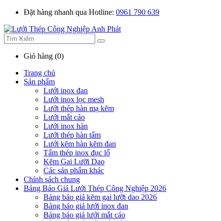
Đặt hàng nhanh qua Hotline:
0961 790 639
Giỏ hàng (0)
Trang chủ
Sản phẩm
Lưới inox đan
Lưới inox lọc mesh
Lưới thép hàn mạ kẽm
Lưới mắt cáo
Lưới inox hàn
Lưới thép hàn tấm
Lưới kẽm hàn kẽm đan
Tấm thép inox đục lổ
Kẽm Gai Lưỡi Dao
Các sản phẩm khác
Chính sách chung
Bảng Báo Giá Lưới Thép Công Nghiệp 2026
Bảng báo giá kẽm gai lưỡi dao 2026
Bảng báo giá lưới inox đan
Bảng báo giá lưới mắt cáo