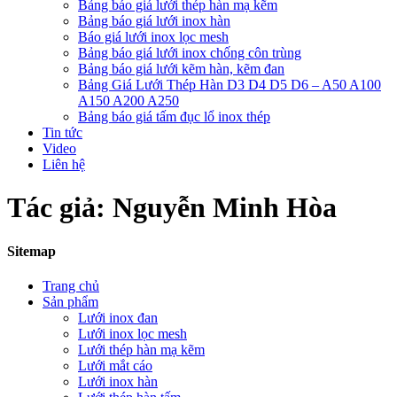
Bảng báo giá lưới thép hàn mạ kẽm
Bảng báo giá lưới inox hàn
Báo giá lưới inox lọc mesh
Bảng báo giá lưới inox chống côn trùng
Bảng báo giá lưới kẽm hàn, kẽm đan
Bảng Giá Lưới Thép Hàn D3 D4 D5 D6 – A50 A100
A150 A200 A250
Bảng báo giá tấm đục lổ inox thép
Tin tức
Video
Liên hệ
Tác giả:
Nguyễn Minh Hòa
Sitemap
Trang chủ
Sản phẩm
Lưới inox đan
Lưới inox lọc mesh
Lưới thép hàn mạ kẽm
Lưới mắt cáo
Lưới inox hàn