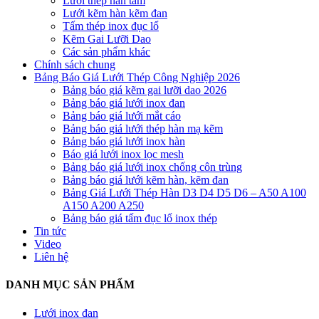
Lưới thép hàn tấm
Lưới kẽm hàn kẽm đan
Tấm thép inox đục lổ
Kẽm Gai Lưỡi Dao
Các sản phẩm khác
Chính sách chung
Bảng Báo Giá Lưới Thép Công Nghiệp 2026
Bảng báo giá kẽm gai lưỡi dao 2026
Bảng báo giá lưới inox đan
Bảng báo giá lưới mắt cáo
Bảng báo giá lưới thép hàn mạ kẽm
Bảng báo giá lưới inox hàn
Báo giá lưới inox lọc mesh
Bảng báo giá lưới inox chống côn trùng
Bảng báo giá lưới kẽm hàn, kẽm đan
Bảng Giá Lưới Thép Hàn D3 D4 D5 D6 – A50 A100
A150 A200 A250
Bảng báo giá tấm đục lổ inox thép
Tin tức
Video
Liên hệ
DANH MỤC SẢN PHẨM
Lưới inox đan